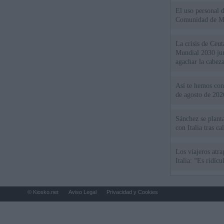
El uso personal d
Comunidad de M
La crisis de Ceuta
Mundial 2030 ju
agachar la cabez
Así te hemos cont
de agosto de 202
Sánchez se plant
con Italia tras c
Los viajeros atra
Italia: “Es ridíc
© Kiosko.net
Aviso Legal
Privacidad y Cookies