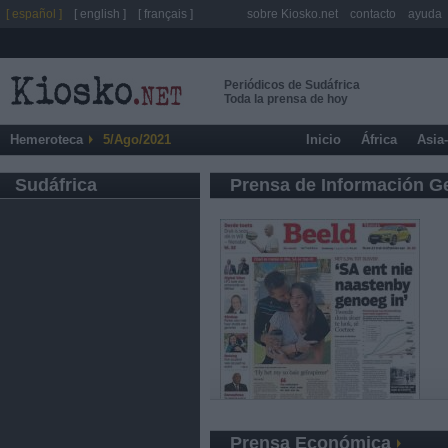
[ español ]
[ english ]
[ français ]
sobre Kiosko.net
contacto
ayuda
Periódicos de Sudáfrica
Toda la prensa de hoy
Hemeroteca
5/Ago/2021
Inicio
África
Asia
Sudáfrica
Prensa de Información G
Prensa Económica