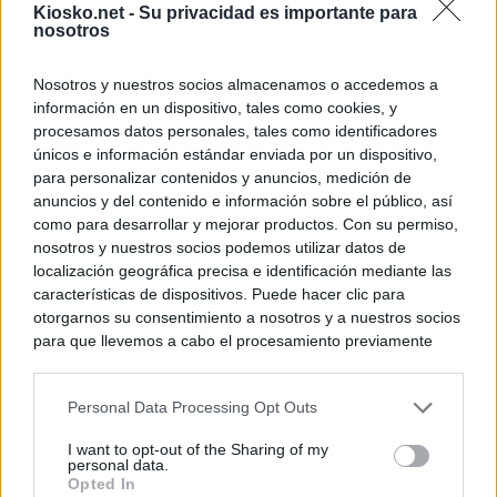
Kiosko.net -
Su privacidad es importante para
nosotros
Nosotros y nuestros socios almacenamos o accedemos a
información en un dispositivo, tales como cookies, y
procesamos datos personales, tales como identificadores
únicos e información estándar enviada por un dispositivo,
para personalizar contenidos y anuncios, medición de
anuncios y del contenido e información sobre el público, así
como para desarrollar y mejorar productos. Con su permiso,
nosotros y nuestros socios podemos utilizar datos de
localización geográfica precisa e identificación mediante las
características de dispositivos. Puede hacer clic para
otorgarnos su consentimiento a nosotros y a nuestros socios
para que llevemos a cabo el procesamiento previamente
descrito. De forma alternativa, puede acceder a información
más detallada y cambiar sus preferencias antes de otorgar o
Personal Data Processing Opt Outs
negar su consentimiento. Tenga en cuenta que algún
procesamiento de sus datos personales puede no requerir
I want to opt-out of the Sharing of my
de su consentimiento, pero usted tiene el derecho de
personal data.
rechazar tal procesamiento. Sus preferencias se aplicarán
Opted In