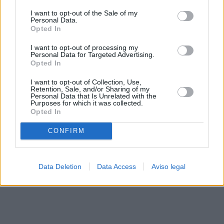
solo a este sitio web. Puede cambiar sus preferencias en
I want to opt-out of the Sale of my
cualquier momento entrando de nuevo en este sitio web o
Personal Data.
visitando nuestra política de privacidad.
Opted In
I want to opt-out of processing my
Personal Data for Targeted Advertising.
Opted In
I want to opt-out of Collection, Use,
Retention, Sale, and/or Sharing of my
Personal Data that Is Unrelated with the
Purposes for which it was collected.
Opted In
CONFIRM
Data Deletion
Data Access
Aviso legal