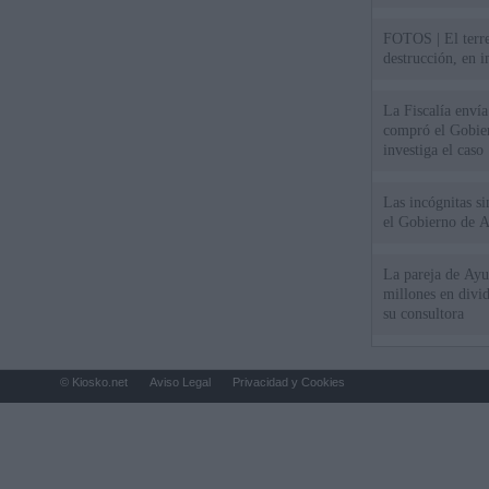
FOTOS | El terr
destrucción, en 
La Fiscalía envía
compró el Gobie
investiga el caso
Las incógnitas s
el Gobierno de 
La pareja de Ayu
millones en divi
su consultora
© Kiosko.net
Aviso Legal
Privacidad y Cookies