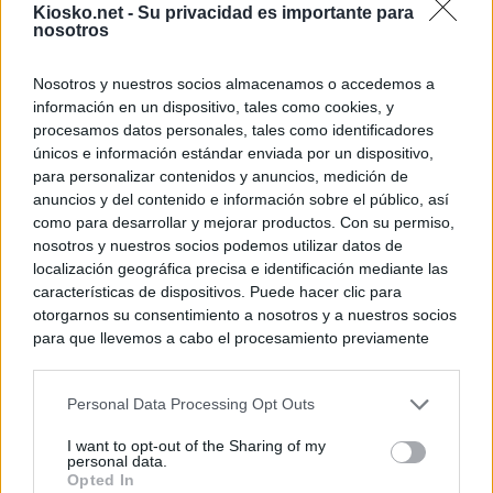
Kiosko.net -
Su privacidad es importante para
nosotros
Nosotros y nuestros socios almacenamos o accedemos a
información en un dispositivo, tales como cookies, y
procesamos datos personales, tales como identificadores
únicos e información estándar enviada por un dispositivo,
para personalizar contenidos y anuncios, medición de
anuncios y del contenido e información sobre el público, así
como para desarrollar y mejorar productos. Con su permiso,
nosotros y nuestros socios podemos utilizar datos de
localización geográfica precisa e identificación mediante las
características de dispositivos. Puede hacer clic para
otorgarnos su consentimiento a nosotros y a nuestros socios
para que llevemos a cabo el procesamiento previamente
descrito. De forma alternativa, puede acceder a información
más detallada y cambiar sus preferencias antes de otorgar o
Personal Data Processing Opt Outs
negar su consentimiento. Tenga en cuenta que algún
procesamiento de sus datos personales puede no requerir
I want to opt-out of the Sharing of my
de su consentimiento, pero usted tiene el derecho de
personal data.
rechazar tal procesamiento. Sus preferencias se aplicarán
Opted In