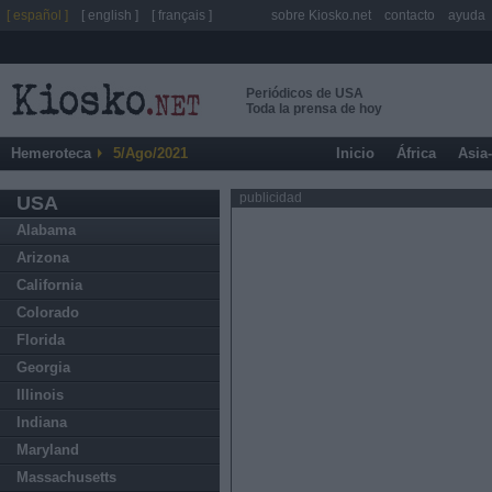
[ español ]
[ english ]
[ français ]
sobre Kiosko.net
contacto
ayuda
Periódicos de USA
Toda la prensa de hoy
Hemeroteca
5/Ago/2021
Inicio
África
Asia
publicidad
USA
Alabama
Arizona
California
Colorado
Florida
Georgia
Illinois
Indiana
Maryland
Massachusetts