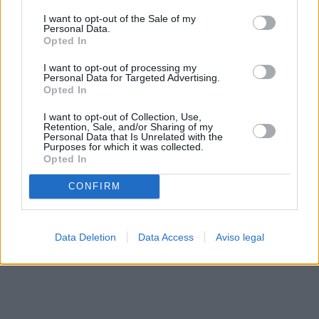
solo a este sitio web. Puede cambiar sus preferencias en
I want to opt-out of the Sale of my
cualquier momento entrando de nuevo en este sitio web o
Personal Data.
visitando nuestra política de privacidad.
Opted In
I want to opt-out of processing my
Personal Data for Targeted Advertising.
Opted In
I want to opt-out of Collection, Use,
Retention, Sale, and/or Sharing of my
Personal Data that Is Unrelated with the
Purposes for which it was collected.
Opted In
CONFIRM
Data Deletion
Data Access
Aviso legal