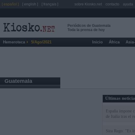
[ español ]
[ english ]
[ français ]
sobre Kiosko.net
contacto
ayuda
Periódicos de Guatemala
Toda la prensa de hoy
Hemeroteca
5/Ago/2021
Inicio
África
Asia
Guatemala
Últimas notici
España impone co
de Italia tras el
Sira Rego: "Es i