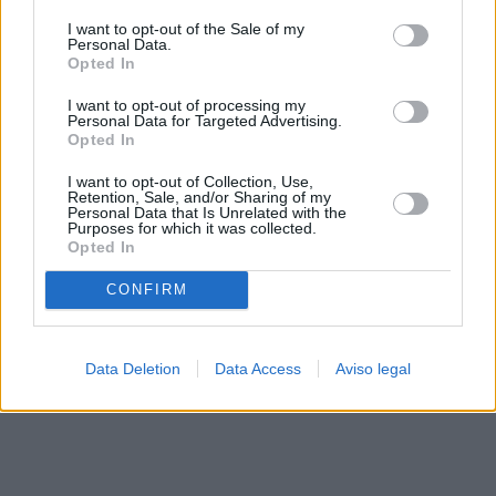
solo a este sitio web. Puede cambiar sus preferencias en
I want to opt-out of the Sale of my
cualquier momento entrando de nuevo en este sitio web o
Personal Data.
visitando nuestra política de privacidad.
Opted In
I want to opt-out of processing my
Personal Data for Targeted Advertising.
Opted In
I want to opt-out of Collection, Use,
Retention, Sale, and/or Sharing of my
Personal Data that Is Unrelated with the
Purposes for which it was collected.
Opted In
CONFIRM
Data Deletion
Data Access
Aviso legal