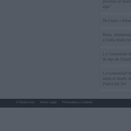
personas se muev
algo"
De Ceu
Rutas, testimonio
a Ceuta desde red
La Comunidad de 
de lujo de Chamb
La Comunidad de
euros el diseño d
Puerta del Sol
© Kiosko.net
Aviso Legal
Privacidad y Cookies