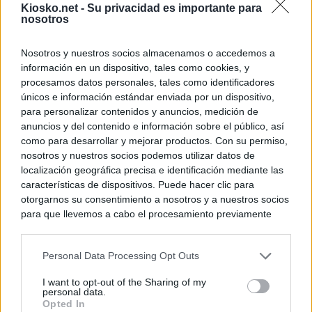
Kiosko.net -
Su privacidad es importante para
nosotros
Nosotros y nuestros socios almacenamos o accedemos a
información en un dispositivo, tales como cookies, y
procesamos datos personales, tales como identificadores
únicos e información estándar enviada por un dispositivo,
para personalizar contenidos y anuncios, medición de
anuncios y del contenido e información sobre el público, así
como para desarrollar y mejorar productos. Con su permiso,
nosotros y nuestros socios podemos utilizar datos de
localización geográfica precisa e identificación mediante las
características de dispositivos. Puede hacer clic para
otorgarnos su consentimiento a nosotros y a nuestros socios
para que llevemos a cabo el procesamiento previamente
descrito. De forma alternativa, puede acceder a información
más detallada y cambiar sus preferencias antes de otorgar o
Personal Data Processing Opt Outs
negar su consentimiento. Tenga en cuenta que algún
procesamiento de sus datos personales puede no requerir
I want to opt-out of the Sharing of my
de su consentimiento, pero usted tiene el derecho de
personal data.
rechazar tal procesamiento. Sus preferencias se aplicarán
Opted In