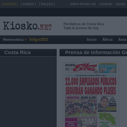
[ español ]
[ english ]
[ français ]
sobre Kiosko.net
contacto
ayuda
Periódicos de Costa Rica
Toda la prensa de hoy
Hemeroteca
5/Ago/2021
Inicio
África
Asia
Costa Rica
Prensa de Información G