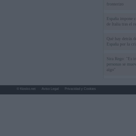
fronterizo
España impone co
de Italia tras el
Qué hay detrás d
España por la cri
Sira Rego: "Es i
personas se muev
algo"
© Kiosko.net
Aviso Legal
Privacidad y Cookies