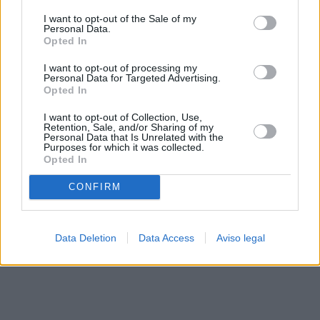
solo a este sitio web. Puede cambiar sus preferencias en
I want to opt-out of the Sale of my
cualquier momento entrando de nuevo en este sitio web o
Personal Data.
visitando nuestra política de privacidad.
Opted In
I want to opt-out of processing my
Personal Data for Targeted Advertising.
Opted In
I want to opt-out of Collection, Use,
Retention, Sale, and/or Sharing of my
Personal Data that Is Unrelated with the
Purposes for which it was collected.
Opted In
CONFIRM
Data Deletion
Data Access
Aviso legal