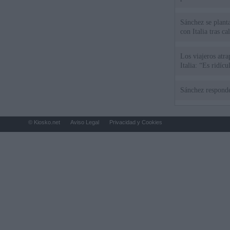
Sánchez se plant
con Italia tras c
Los viajeros atra
Italia: “Es ridíc
Sánchez responde
© Kiosko.net
Aviso Legal
Privacidad y Cookies