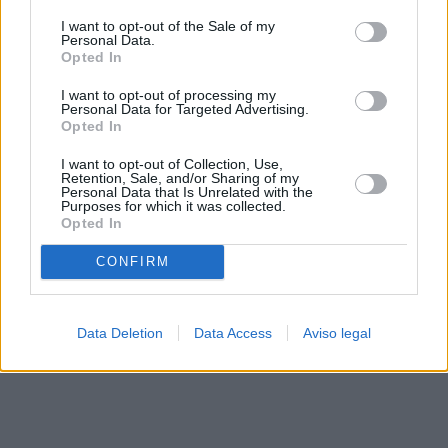
solo a este sitio web. Puede cambiar sus preferencias en
I want to opt-out of the Sale of my
cualquier momento entrando de nuevo en este sitio web o
Personal Data.
visitando nuestra política de privacidad.
Opted In
I want to opt-out of processing my
Personal Data for Targeted Advertising.
Opted In
I want to opt-out of Collection, Use,
Retention, Sale, and/or Sharing of my
Personal Data that Is Unrelated with the
Purposes for which it was collected.
Opted In
CONFIRM
Data Deletion
Data Access
Aviso legal