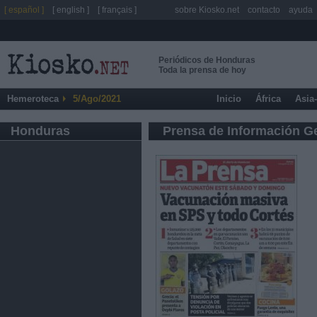
[ español ]
[ english ]
[ français ]
sobre Kiosko.net
contacto
ayuda
Periódicos de Honduras
Toda la prensa de hoy
Hemeroteca
5/Ago/2021
Inicio
África
Asia
Honduras
Prensa de Información G