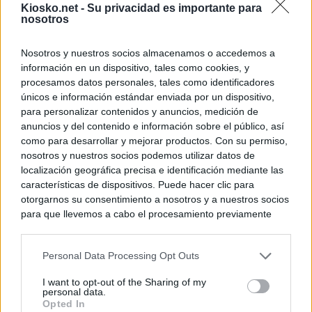
Kiosko.net -
Su privacidad es importante para
nosotros
Nosotros y nuestros socios almacenamos o accedemos a
información en un dispositivo, tales como cookies, y
procesamos datos personales, tales como identificadores
únicos e información estándar enviada por un dispositivo,
para personalizar contenidos y anuncios, medición de
anuncios y del contenido e información sobre el público, así
como para desarrollar y mejorar productos. Con su permiso,
nosotros y nuestros socios podemos utilizar datos de
localización geográfica precisa e identificación mediante las
características de dispositivos. Puede hacer clic para
otorgarnos su consentimiento a nosotros y a nuestros socios
para que llevemos a cabo el procesamiento previamente
descrito. De forma alternativa, puede acceder a información
más detallada y cambiar sus preferencias antes de otorgar o
Personal Data Processing Opt Outs
negar su consentimiento. Tenga en cuenta que algún
procesamiento de sus datos personales puede no requerir
I want to opt-out of the Sharing of my
de su consentimiento, pero usted tiene el derecho de
personal data.
rechazar tal procesamiento. Sus preferencias se aplicarán
Opted In