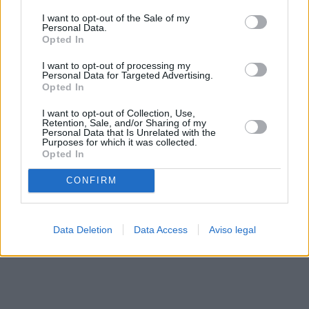
solo a este sitio web. Puede cambiar sus preferencias en
I want to opt-out of the Sale of my
cualquier momento entrando de nuevo en este sitio web o
Personal Data.
visitando nuestra política de privacidad.
Opted In
I want to opt-out of processing my
Personal Data for Targeted Advertising.
Opted In
I want to opt-out of Collection, Use,
Retention, Sale, and/or Sharing of my
Personal Data that Is Unrelated with the
Purposes for which it was collected.
Opted In
CONFIRM
Data Deletion
Data Access
Aviso legal