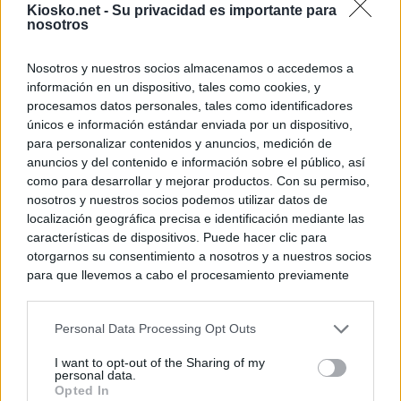
Kiosko.net -
Su privacidad es importante para
nosotros
Nosotros y nuestros socios almacenamos o accedemos a
información en un dispositivo, tales como cookies, y
procesamos datos personales, tales como identificadores
únicos e información estándar enviada por un dispositivo,
para personalizar contenidos y anuncios, medición de
anuncios y del contenido e información sobre el público, así
como para desarrollar y mejorar productos. Con su permiso,
nosotros y nuestros socios podemos utilizar datos de
localización geográfica precisa e identificación mediante las
características de dispositivos. Puede hacer clic para
otorgarnos su consentimiento a nosotros y a nuestros socios
para que llevemos a cabo el procesamiento previamente
descrito. De forma alternativa, puede acceder a información
más detallada y cambiar sus preferencias antes de otorgar o
Personal Data Processing Opt Outs
negar su consentimiento. Tenga en cuenta que algún
procesamiento de sus datos personales puede no requerir
I want to opt-out of the Sharing of my
de su consentimiento, pero usted tiene el derecho de
personal data.
rechazar tal procesamiento. Sus preferencias se aplicarán
Opted In