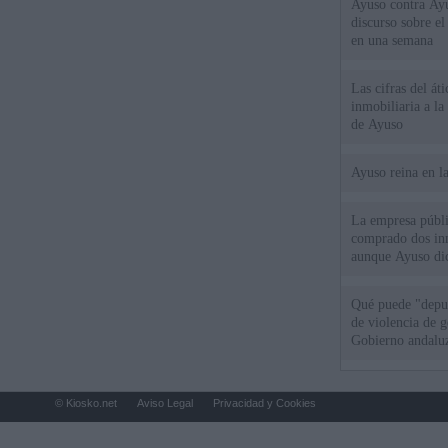
Ayuso contra Ay
discurso sobre e
en una semana
Las cifras del át
inmobiliaria a l
de Ayuso
Ayuso reina en l
La empresa públic
comprado dos inm
aunque Ayuso dic
el año"
Qué puede "depur
de violencia de g
Gobierno andalu
© Kiosko.net
Aviso Legal
Privacidad y Cookies