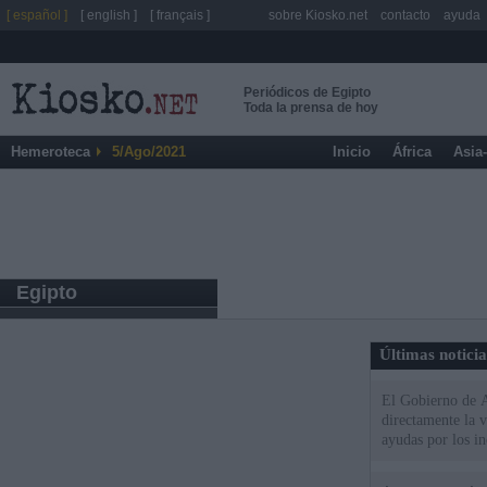
[ español ]
[ english ]
[ français ]
sobre Kiosko.net
contacto
ayuda
Periódicos de Egipto
Toda la prensa de hoy
Hemeroteca
5/Ago/2021
Inicio
África
Asia
Egipto
Últimas notici
El Gobierno de A
directamente la 
ayudas por los i