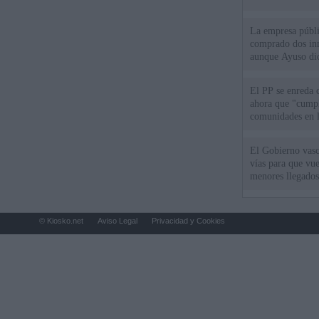
La empresa públic
comprado dos inm
aunque Ayuso dic
el año"
El PP se enreda 
ahora que "cumpl
comunidades en l
oponen
El Gobierno vasc
vías para que vue
menores llegados
© Kiosko.net
Aviso Legal
Privacidad y Cookies