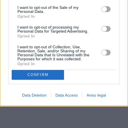
solo a este sitio web. Puede cambiar sus preferencias en
I want to opt-out of the Sale of my
cualquier momento entrando de nuevo en este sitio web o
Personal Data.
visitando nuestra política de privacidad.
Opted In
I want to opt-out of processing my
Personal Data for Targeted Advertising.
Opted In
I want to opt-out of Collection, Use,
Retention, Sale, and/or Sharing of my
Personal Data that Is Unrelated with the
Purposes for which it was collected.
Opted In
CONFIRM
Data Deletion
Data Access
Aviso legal