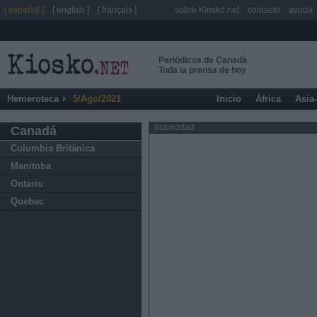
[ español ]
[ english ]
[ français ]
sobre Kiosko.net
contacto
ayuda
Periódicos de Canadá
Toda la prensa de hoy
Hemeroteca
5/Ago/2021
Inicio
África
Asia
publicidad
Canadá
Columbia Británica
Manitoba
Ontario
Quebec