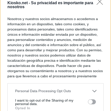
Kiosko.net -
Su privacidad es importante para
nosotros
Nosotros y nuestros socios almacenamos o accedemos a
información en un dispositivo, tales como cookies, y
procesamos datos personales, tales como identificadores
únicos e información estándar enviada por un dispositivo,
para personalizar contenidos y anuncios, medición de
anuncios y del contenido e información sobre el público, así
como para desarrollar y mejorar productos. Con su permiso,
nosotros y nuestros socios podemos utilizar datos de
localización geográfica precisa e identificación mediante las
características de dispositivos. Puede hacer clic para
otorgarnos su consentimiento a nosotros y a nuestros socios
para que llevemos a cabo el procesamiento previamente
descrito. De forma alternativa, puede acceder a información
más detallada y cambiar sus preferencias antes de otorgar o
Personal Data Processing Opt Outs
negar su consentimiento. Tenga en cuenta que algún
procesamiento de sus datos personales puede no requerir
I want to opt-out of the Sharing of my
de su consentimiento, pero usted tiene el derecho de
personal data.
rechazar tal procesamiento. Sus preferencias se aplicarán
Opted In