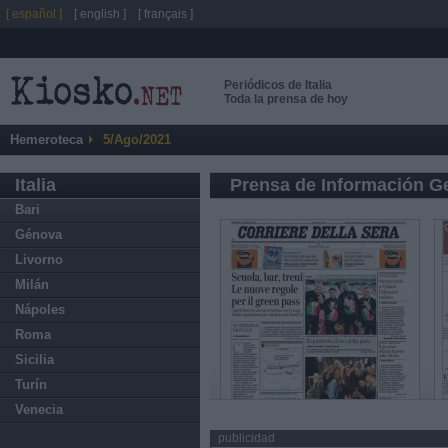
[ español ]
[ english ]
[ français ]
Periódicos de Italia
Toda la prensa de hoy
Hemeroteca
5/Ago/2021
Italia
Prensa de Información G
Bari
Génova
Livorno
Milán
Nápoles
Roma
Sicilia
Turín
Venecia
publicidad