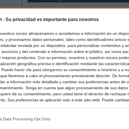
t -
Su privacidad es importante para nosotros
nuestros socios almacenamos o accedemos a información en un disposi
s, y procesamos datos personales, tales como identificadores únicos 
 estándar enviada por un dispositivo, para personalizar contenidos y a
 anuncios y del contenido e información sobre el público, así como pa
 y mejorar productos. Con su permiso, nosotros y nuestros socios podem
alización geográfica precisa e identificación mediante las característic
s. Puede hacer clic para otorgarnos su consentimiento a nosotros y a n
 que llevemos a cabo el procesamiento previamente descrito. De forma 
er a información más detallada y cambiar sus preferencias antes de o
nsentimiento. Tenga en cuenta que algún procesamiento de sus datos
querir de su consentimiento, pero usted tiene el derecho de rechazar t
to. Sus preferencias se aplicarán solo a este sitio web. Puede cambia
s en cualquier momento entrando de nuevo en este sitio web o visitan
privacidad.
l Data Processing Opt Outs