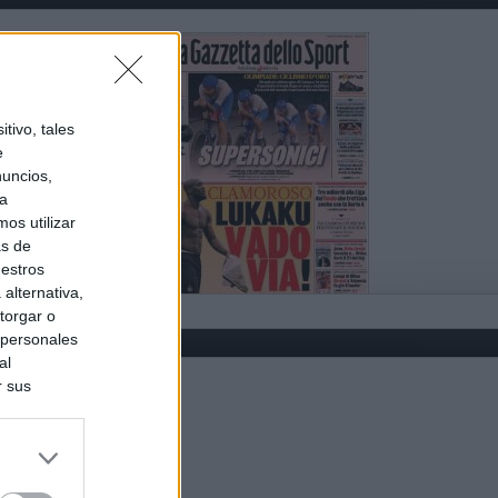
tivo, tales
e
nuncios,
ra
os utilizar
as de
uestros
alternativa,
torgar o
 personales
al
r sus
do nuestra