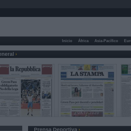
Inicio
África
Asia-Pacífico
Eur
eneral
Prensa Deportiva