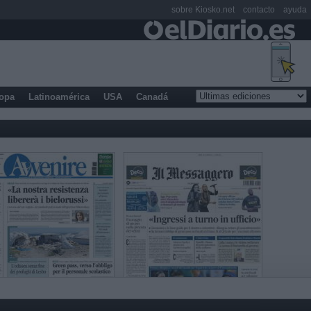
sobre Kiosko.net
contacto
ayuda
opa
Latinoamérica
USA
Canadá