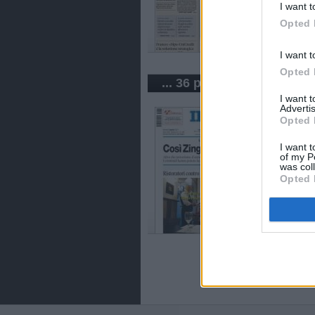
I want t
Opted 
I want t
Opted 
... 36 periódicos de Italia
I want 
Advertis
Opted 
I want t
of my P
was col
Opted 