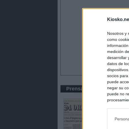
Kiosko.ne
Nosotros y 
como cookie
información
medición de
desarrollar
datos de loc
dispositivo
socios para
puede acced
negar su co
Prensa Económica
puede no re
procesamien
preferencia
política de 
Persona