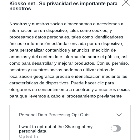
Kiosko.net -
Su privacidad es importante para
nosotros
Nosotros y nuestros socios almacenamos o accedemos a
información en un dispositivo, tales como cookies, y
procesamos datos personales, tales como identificadores
únicos e información estándar enviada por un dispositivo,
para personalizar contenidos y anuncios, medición de
anuncios y del contenido e información sobre el público, así
como para desarrollar y mejorar productos. Con su permiso,
nosotros y nuestros socios podemos utilizar datos de
localización geográfica precisa e identificación mediante las
características de dispositivos. Puede hacer clic para
otorgarnos su consentimiento a nosotros y a nuestros socios
para que llevemos a cabo el procesamiento previamente
descrito. De forma alternativa, puede acceder a información
más detallada y cambiar sus preferencias antes de otorgar o
Personal Data Processing Opt Outs
negar su consentimiento. Tenga en cuenta que algún
procesamiento de sus datos personales puede no requerir
I want to opt-out of the Sharing of my
de su consentimiento, pero usted tiene el derecho de
personal data.
rechazar tal procesamiento. Sus preferencias se aplicarán
Opted In