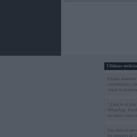
Últimas notici
España mantiene l
coordinación con
cruzar la fronter
"¿Cuál es el plan
WhatsApp, Faceb
un nuevo cruce a
15 de agosto
Vox eleva la pres
los menores de C