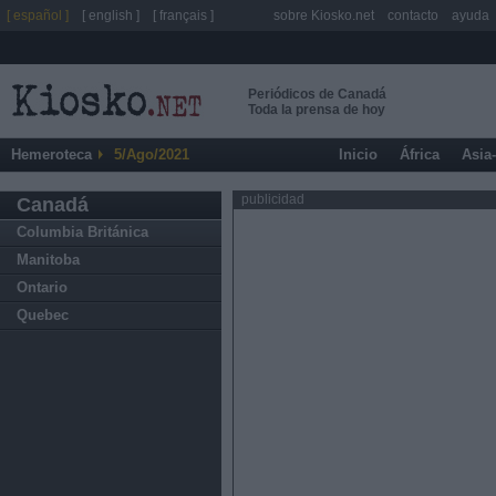
[ español ]
[ english ]
[ français ]
sobre Kiosko.net
contacto
ayuda
Periódicos de Canadá
Toda la prensa de hoy
Hemeroteca
5/Ago/2021
Inicio
África
Asia
publicidad
Canadá
Columbia Británica
Manitoba
Ontario
Quebec