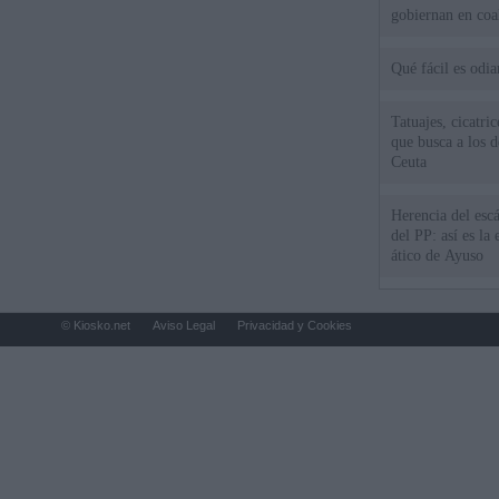
gobiernan en coa
Qué fácil es odi
Tatuajes, cicatri
que busca a los d
Ceuta
Herencia del esc
del PP: así es l
ático de Ayuso
© Kiosko.net
Aviso Legal
Privacidad y Cookies