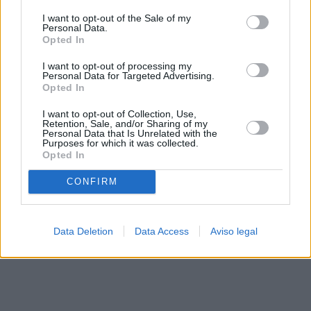
solo a este sitio web. Puede cambiar sus preferencias en
I want to opt-out of the Sale of my
cualquier momento entrando de nuevo en este sitio web o
Personal Data.
visitando nuestra política de privacidad.
Opted In
I want to opt-out of processing my
Personal Data for Targeted Advertising.
Opted In
I want to opt-out of Collection, Use,
Retention, Sale, and/or Sharing of my
Personal Data that Is Unrelated with the
Purposes for which it was collected.
Opted In
CONFIRM
Data Deletion
Data Access
Aviso legal