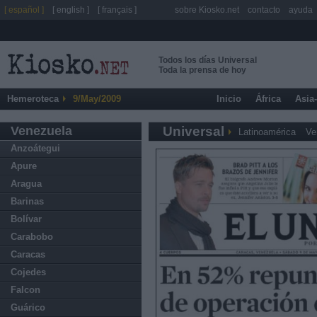
[ español ]
[ english ]
[ français ]
sobre Kiosko.net
contacto
ayuda
Todos los días Universal
Toda la prensa de hoy
Hemeroteca
9/May/2009
Inicio
África
Asia
Venezuela
Universal
Latinoamérica
Ve
Anzoátegui
Apure
Aragua
Barinas
Bolívar
Carabobo
Caracas
Cojedes
Falcon
Guárico