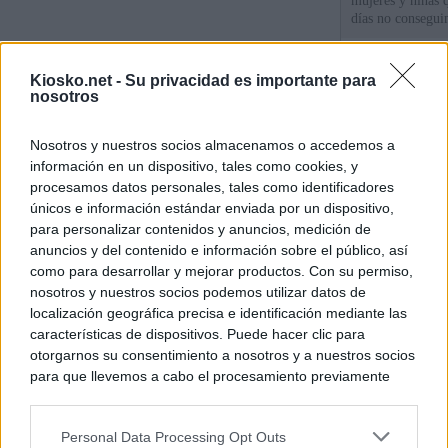
mujeres y niñas 
días no consegu
Meloni denuncia 
Kiosko.net -
Su privacidad es importante para
mientras llama a
nosotros
para Italia con 
Nosotros y nuestros socios almacenamos o accedemos a
España tiene cas
información en un dispositivo, tales como cookies, y
principales, un 3
procesamos datos personales, tales como identificadores
únicos e información estándar enviada por un dispositivo,
para personalizar contenidos y anuncios, medición de
© Kiosko.net
Aviso Legal
Privacidad y Cookies
anuncios y del contenido e información sobre el público, así
como para desarrollar y mejorar productos. Con su permiso,
nosotros y nuestros socios podemos utilizar datos de
localización geográfica precisa e identificación mediante las
características de dispositivos. Puede hacer clic para
otorgarnos su consentimiento a nosotros y a nuestros socios
para que llevemos a cabo el procesamiento previamente
descrito. De forma alternativa, puede acceder a información
más detallada y cambiar sus preferencias antes de otorgar o
Personal Data Processing Opt Outs
negar su consentimiento. Tenga en cuenta que algún