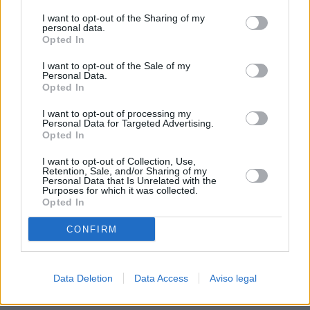
procesamiento de sus datos personales puede no requerir
I want to opt-out of the Sharing of my
de su consentimiento, pero usted tiene el derecho de
personal data.
rechazar tal procesamiento. Sus preferencias se aplicarán
Opted In
solo a este sitio web. Puede cambiar sus preferencias en
I want to opt-out of the Sale of my
cualquier momento entrando de nuevo en este sitio web o
Personal Data.
visitando nuestra política de privacidad.
Opted In
I want to opt-out of processing my
Personal Data for Targeted Advertising.
Opted In
I want to opt-out of Collection, Use,
Retention, Sale, and/or Sharing of my
Personal Data that Is Unrelated with the
Purposes for which it was collected.
Opted In
CONFIRM
Data Deletion
Data Access
Aviso legal