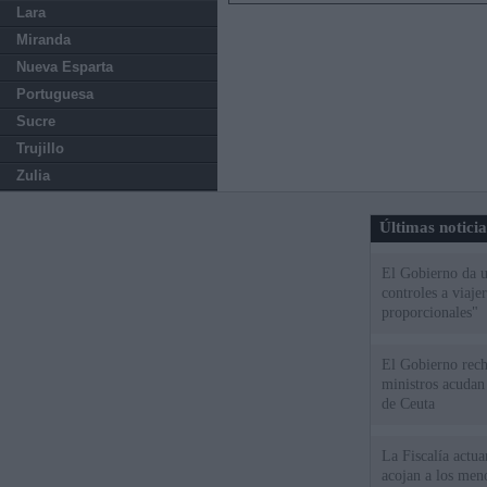
Lara
Miranda
Nueva Esparta
Portuguesa
Sucre
Trujillo
Zulia
Últimas notici
El Gobierno da un
controles a viaj
proporcionales"
El Gobierno rech
ministros acudan 
de Ceuta
La Fiscalía actu
acojan a los meno