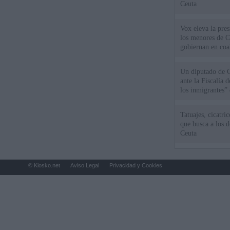
Ceuta
Vox eleva la pres
los menores de C
gobiernan en coa
Un diputado de 
ante la Fiscalía 
los inmigrantes”
Tatuajes, cicatri
que busca a los d
Ceuta
© Kiosko.net
Aviso Legal
Privacidad y Cookies