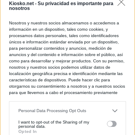
Kiosko.net -
Su privacidad es importante para
nosotros
Nosotros y nuestros socios almacenamos o accedemos a
información en un dispositivo, tales como cookies, y
procesamos datos personales, tales como identificadores
únicos e información estándar enviada por un dispositivo,
para personalizar contenidos y anuncios, medición de
anuncios y del contenido e información sobre el público, así
como para desarrollar y mejorar productos. Con su permiso,
nosotros y nuestros socios podemos utilizar datos de
localización geográfica precisa e identificación mediante las
características de dispositivos. Puede hacer clic para
otorgarnos su consentimiento a nosotros y a nuestros socios
para que llevemos a cabo el procesamiento previamente
descrito. De forma alternativa, puede acceder a información
más detallada y cambiar sus preferencias antes de otorgar o
Personal Data Processing Opt Outs
negar su consentimiento. Tenga en cuenta que algún
procesamiento de sus datos personales puede no requerir
I want to opt-out of the Sharing of my
de su consentimiento, pero usted tiene el derecho de
personal data.
rechazar tal procesamiento. Sus preferencias se aplicarán
Opted In