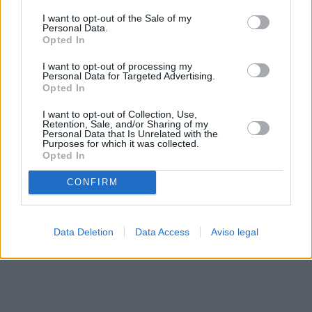
solo a este sitio web. Puede cambiar sus preferencias en
I want to opt-out of the Sale of my
cualquier momento entrando de nuevo en este sitio web o
Personal Data.
visitando nuestra política de privacidad.
Opted In
I want to opt-out of processing my
Personal Data for Targeted Advertising.
Opted In
I want to opt-out of Collection, Use,
Retention, Sale, and/or Sharing of my
Personal Data that Is Unrelated with the
Purposes for which it was collected.
Opted In
CONFIRM
Data Deletion
Data Access
Aviso legal