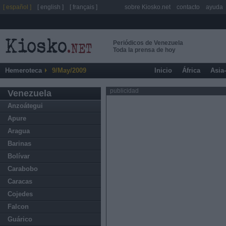
[ español ]
[ english ]
[ français ]
sobre Kiosko.net
contacto
ayuda
Periódicos de Venezuela
Toda la prensa de hoy
Hemeroteca
9/May/2009
Inicio
África
Asia
publicidad
Venezuela
Anzoátegui
Apure
Aragua
Barinas
Bolívar
Carabobo
Caracas
Cojedes
Falcon
Guárico