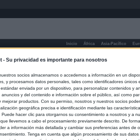
Inicio
África
Asia-Pacífico
Eur
Aragua
t -
Su privacidad es importante para nosotros
nuestros socios almacenamos o accedemos a información en un disposi
s, y procesamos datos personales, tales como identificadores únicos 
 estándar enviada por un dispositivo, para personalizar contenidos y a
 anuncios y del contenido e información sobre el público, así como pa
 y mejorar productos. Con su permiso, nosotros y nuestros socios podem
alización geográfica precisa e identificación mediante las característic
s. Puede hacer clic para otorgarnos su consentimiento a nosotros y a n
 que llevemos a cabo el procesamiento previamente descrito. De forma 
er a información más detallada y cambiar sus preferencias antes de o
nsentimiento. Tenga en cuenta que algún procesamiento de sus datos