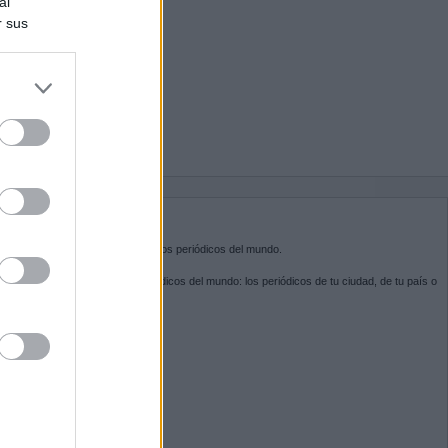
al
r sus
do nuestra
BRE KIOSKO.NET
sko.net
es la puerta de entrada a los periódicos del mundo.
ega por las portadas de los periódicos del mundo: los periódicos de tu ciudad, de tu país o
 otro extremo del mundo.
GUENOS