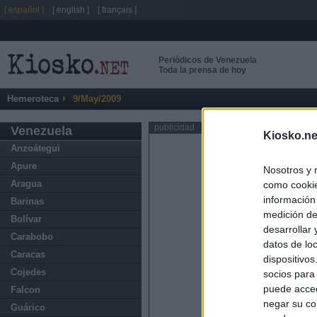
[ español ]
[ english ]
[ français ]
Periódicos de Venezuela
Toda la prensa de hoy
Hemeroteca
9/May/2009
publicidad
Venezuela
Kiosko.ne
Anzoátegui
Apure
Nosotros y 
Aragua
como cookie
información
Barinas
medición de
Bolívar
desarrollar
Carabobo
datos de loc
Caracas
dispositivo
Cojedes
socios para
puede acced
Falcon
negar su co
Guárico