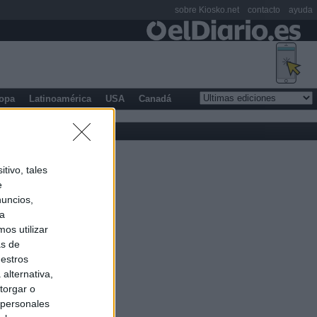
sobre Kiosko.net
contacto
ayuda
opa
Latinoamérica
USA
Canadá
tivo, tales
e
nuncios,
ra
os utilizar
as de
uestros
alternativa,
torgar o
 personales