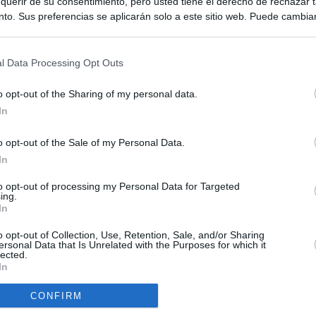
querir de su consentimiento, pero usted tiene el derecho de rechazar t
to. Sus preferencias se aplicarán solo a este sitio web. Puede cambia
s en cualquier momento entrando de nuevo en este sitio web o visitan
privacidad.
l Data Processing Opt Outs
o opt-out of the Sharing of my personal data.
In
o opt-out of the Sale of my Personal Data.
ias
SO
In
Kio
n ultimátum a Italia: o levanta los controles a viajeros de
to opt-out of processing my Personal Data for Targeted
ará "medidas proporcionales"
ing.
Nav
In
del
el ultimátum del Gobierno y mantiene los controles a viajeros de
SÍ
o opt-out of Collection, Use, Retention, Sale, and/or Sharing
 15 de agosto: "No aceptamos imposiciones"
ersonal Data that Is Unrelated with the Purposes for which it
lected.
In
haza el intento del PP de que los ministros acudan al Senado en
isis de Ceuta
CONFIRM