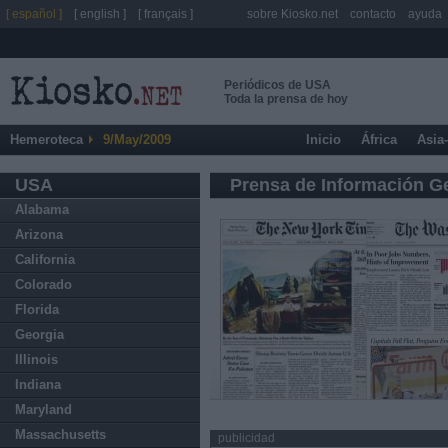
[ español ]
[ english ]
[ français ]
sobre Kiosko.net
contacto
ayuda
Periódicos de USA
Toda la prensa de hoy
Hemeroteca
9/May/2009
Inicio
África
Asia
USA
Prensa de Información G
Alabama
Arizona
California
Colorado
Florida
Georgia
Illinois
Indiana
Maryland
Massachusetts
publicidad