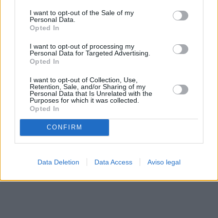
solo a este sitio web. Puede cambiar sus preferencias en
I want to opt-out of the Sale of my
cualquier momento entrando de nuevo en este sitio web o
Personal Data.
visitando nuestra política de privacidad.
Opted In
I want to opt-out of processing my
Personal Data for Targeted Advertising.
Opted In
I want to opt-out of Collection, Use,
Retention, Sale, and/or Sharing of my
Personal Data that Is Unrelated with the
Purposes for which it was collected.
Opted In
CONFIRM
Data Deletion
Data Access
Aviso legal