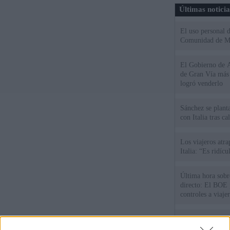
Últimas notici
El uso personal d
Comunidad de M
El Gobierno de A
de Gran Vía más
logró venderlo
Sánchez se plant
con Italia tras c
Los viajeros atra
Italia: “Es ridíc
Última hora sobre
directo: El BOE p
controles a viaje
tacha de "incomp
Sánchez responde