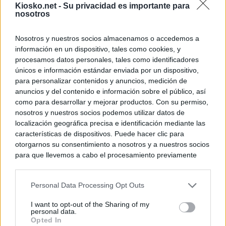
Kiosko.net -
Su privacidad es importante para
nosotros
© Kiosko.net
Aviso Legal
Privacidad y Cookies
Nosotros y nuestros socios almacenamos o accedemos a
información en un dispositivo, tales como cookies, y
procesamos datos personales, tales como identificadores
únicos e información estándar enviada por un dispositivo,
para personalizar contenidos y anuncios, medición de
anuncios y del contenido e información sobre el público, así
como para desarrollar y mejorar productos. Con su permiso,
nosotros y nuestros socios podemos utilizar datos de
localización geográfica precisa e identificación mediante las
características de dispositivos. Puede hacer clic para
otorgarnos su consentimiento a nosotros y a nuestros socios
para que llevemos a cabo el procesamiento previamente
descrito. De forma alternativa, puede acceder a información
más detallada y cambiar sus preferencias antes de otorgar o
Personal Data Processing Opt Outs
negar su consentimiento. Tenga en cuenta que algún
procesamiento de sus datos personales puede no requerir
I want to opt-out of the Sharing of my
de su consentimiento, pero usted tiene el derecho de
personal data.
rechazar tal procesamiento. Sus preferencias se aplicarán
Opted In