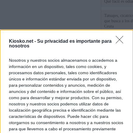
Qué fácil es odi
Tatuajes, cicatri
que busca a los d
Ceuta
Herencia del esc
Kiosko.net -
Su privacidad es importante para
nosotros
del PP: así es l
ático de Ayuso
Nosotros y nuestros socios almacenamos o accedemos a
Ayuso o la embr
información en un dispositivo, tales como cookies, y
procesamos datos personales, tales como identificadores
únicos e información estándar enviada por un dispositivo,
© Kiosko.net
Aviso Legal
Privacidad y Cookies
para personalizar contenidos y anuncios, medición de
anuncios y del contenido e información sobre el público, así
como para desarrollar y mejorar productos. Con su permiso,
nosotros y nuestros socios podemos utilizar datos de
localización geográfica precisa e identificación mediante las
características de dispositivos. Puede hacer clic para
otorgarnos su consentimiento a nosotros y a nuestros socios
para que llevemos a cabo el procesamiento previamente