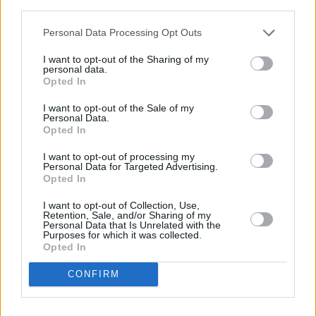
descrito. De forma alternativa, puede acceder a información
más detallada y cambiar sus preferencias antes de otorgar o
Personal Data Processing Opt Outs
negar su consentimiento. Tenga en cuenta que algún
procesamiento de sus datos personales puede no requerir
I want to opt-out of the Sharing of my
de su consentimiento, pero usted tiene el derecho de
personal data.
rechazar tal procesamiento. Sus preferencias se aplicarán
Opted In
solo a este sitio web. Puede cambiar sus preferencias en
I want to opt-out of the Sale of my
cualquier momento entrando de nuevo en este sitio web o
Personal Data.
visitando nuestra política de privacidad.
Opted In
I want to opt-out of processing my
Personal Data for Targeted Advertising.
Opted In
I want to opt-out of Collection, Use,
Retention, Sale, and/or Sharing of my
Personal Data that Is Unrelated with the
Purposes for which it was collected.
Opted In
CONFIRM