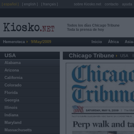
[ español ]
[ english ]
[ français ]
sobre Kiosko.net
contacto
ayuda
Todos los días Chicago Tribune
Toda la prensa de hoy
Hemeroteca
9/May/2009
Inicio
África
Asia
USA
Chicago Tribune
USA
I
Alabama
Arizona
California
Colorado
Florida
Georgia
Illinois
Indiana
Maryland
Massachusetts