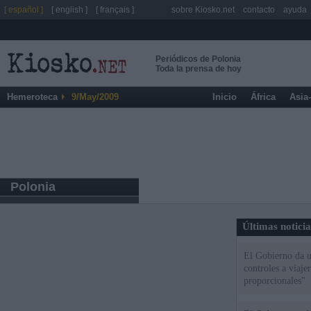
[ español ]
[ english ]
[ français ]
sobre Kiosko.net
contacto
ayuda
Periódicos de Polonia
Toda la prensa de hoy
Hemeroteca
9/May/2009
Inicio
África
Asia
Polonia
Últimas notici
El Gobierno da un
controles a viaj
proporcionales"