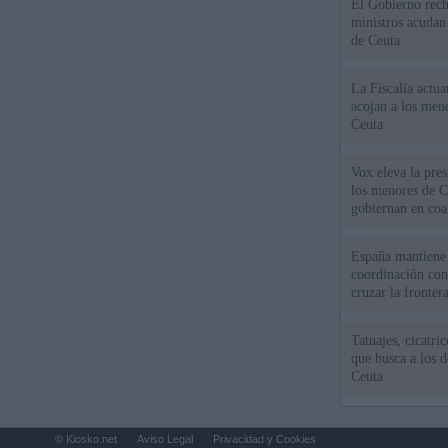
El Gobierno rech
ministros acudan 
de Ceuta
La Fiscalía actu
acojan a los meno
Ceuta
Vox eleva la pres
los menores de C
gobiernan en coa
España mantiene l
coordinación con
cruzar la fronter
Tatuajes, cicatri
que busca a los d
Ceuta
© Kiosko.net
Aviso Legal
Privacidad y Cookies