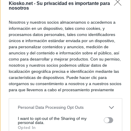
Kiosko.net -
Su privacidad es importante para
nosotros
Nosotros y nuestros socios almacenamos o accedemos a
información en un dispositivo, tales como cookies, y
procesamos datos personales, tales como identificadores
únicos e información estándar enviada por un dispositivo,
para personalizar contenidos y anuncios, medición de
anuncios y del contenido e información sobre el público, así
como para desarrollar y mejorar productos. Con su permiso,
nosotros y nuestros socios podemos utilizar datos de
localización geográfica precisa e identificación mediante las
características de dispositivos. Puede hacer clic para
otorgarnos su consentimiento a nosotros y a nuestros socios
para que llevemos a cabo el procesamiento previamente
descrito. De forma alternativa, puede acceder a información
más detallada y cambiar sus preferencias antes de otorgar o
Personal Data Processing Opt Outs
negar su consentimiento. Tenga en cuenta que algún
procesamiento de sus datos personales puede no requerir
I want to opt-out of the Sharing of my
de su consentimiento, pero usted tiene el derecho de
personal data.
rechazar tal procesamiento. Sus preferencias se aplicarán
Opted In