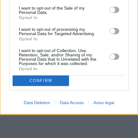
solo a este sitio web. Puede cambiar sus preferencias en
I want to opt-out of the Sale of my
cualquier momento entrando de nuevo en este sitio web o
Personal Data.
visitando nuestra política de privacidad.
Opted In
I want to opt-out of processing my
Personal Data for Targeted Advertising.
Opted In
I want to opt-out of Collection, Use,
Retention, Sale, and/or Sharing of my
Personal Data that Is Unrelated with the
Purposes for which it was collected.
Opted In
CONFIRM
Data Deletion
Data Access
Aviso legal