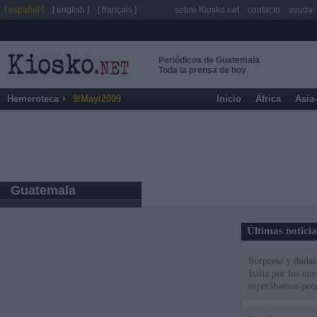
[ español ]
[ english ]
[ français ]
sobre Kiosko.net
contacto
ayuda
Periódicos de Guatemala
Toda la prensa de hoy
Hemeroteca
9/May/2009
Inicio
África
Asia
Guatemala
Últimas notici
Sorpresa y dudas 
Italia por los nu
esperábamos peo