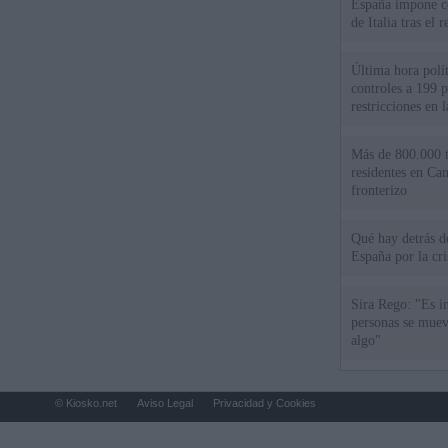
España impone co
de Italia tras el
Última hora polít
controles a 199 p
restricciones en l
Más de 800.000 t
residentes en Can
fronterizo
Qué hay detrás d
España por la cri
Sira Rego: "Es i
personas se muev
algo"
© Kiosko.net
Aviso Legal
Privacidad y Cookies