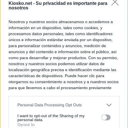
Kiosko.net -
Su privacidad es importante para
nosotros
Nosotros y nuestros socios almacenamos o accedemos a
información en un dispositivo, tales como cookies, y
procesamos datos personales, tales como identificadores
únicos e información estándar enviada por un dispositivo,
para personalizar contenidos y anuncios, medición de
anuncios y del contenido e información sobre el público, así
como para desarrollar y mejorar productos. Con su permiso,
nosotros y nuestros socios podemos utilizar datos de
localización geográfica precisa e identificación mediante las
características de dispositivos. Puede hacer clic para
otorgarnos su consentimiento a nosotros y a nuestros socios
para que llevemos a cabo el procesamiento previamente
descrito. De forma alternativa, puede acceder a información
más detallada y cambiar sus preferencias antes de otorgar o
Personal Data Processing Opt Outs
negar su consentimiento. Tenga en cuenta que algún
procesamiento de sus datos personales puede no requerir
I want to opt-out of the Sharing of my
de su consentimiento, pero usted tiene el derecho de
personal data.
rechazar tal procesamiento. Sus preferencias se aplicarán
Opted In