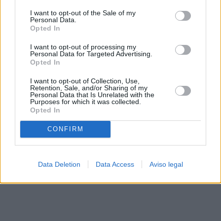
solo a este sitio web. Puede cambiar sus preferencias en
I want to opt-out of the Sale of my
cualquier momento entrando de nuevo en este sitio web o
Personal Data.
visitando nuestra política de privacidad.
Opted In
I want to opt-out of processing my
Personal Data for Targeted Advertising.
Opted In
I want to opt-out of Collection, Use,
Retention, Sale, and/or Sharing of my
Personal Data that Is Unrelated with the
Purposes for which it was collected.
Opted In
CONFIRM
Data Deletion
Data Access
Aviso legal