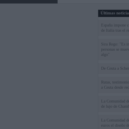
Últimas notici
España impone co
de Italia tras el
Sira Rego: "Es i
personas se muev
algo"
De Ceu
Rutas, testimonio
a Ceuta desde red
La Comunidad de 
de lujo de Chamb
La Comunidad de
euros el diseño d