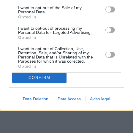
solo a este sitio web. Puede cambiar sus preferencias en
I want to opt-out of the Sale of my
cualquier momento entrando de nuevo en este sitio web o
Personal Data.
visitando nuestra política de privacidad.
Opted In
I want to opt-out of processing my
Personal Data for Targeted Advertising.
Opted In
I want to opt-out of Collection, Use,
Retention, Sale, and/or Sharing of my
Personal Data that Is Unrelated with the
Purposes for which it was collected.
Opted In
CONFIRM
Data Deletion
Data Access
Aviso legal