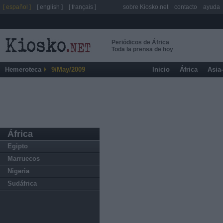
[ español ]
[ english ]
[ français ]
sobre Kiosko.net
contacto
ayuda
Periódicos de África
Toda la prensa de hoy
Hemeroteca
9/May/2009
Inicio
África
Asia
África
Egipto
Marruecos
Nigeria
Sudáfrica