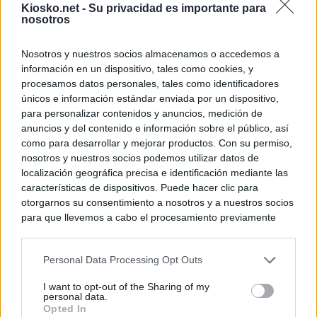
Kiosko.net -
Su privacidad es importante para
nosotros
Nosotros y nuestros socios almacenamos o accedemos a
información en un dispositivo, tales como cookies, y
procesamos datos personales, tales como identificadores
únicos e información estándar enviada por un dispositivo,
para personalizar contenidos y anuncios, medición de
anuncios y del contenido e información sobre el público, así
como para desarrollar y mejorar productos. Con su permiso,
nosotros y nuestros socios podemos utilizar datos de
localización geográfica precisa e identificación mediante las
características de dispositivos. Puede hacer clic para
otorgarnos su consentimiento a nosotros y a nuestros socios
para que llevemos a cabo el procesamiento previamente
descrito. De forma alternativa, puede acceder a información
más detallada y cambiar sus preferencias antes de otorgar o
Personal Data Processing Opt Outs
negar su consentimiento. Tenga en cuenta que algún
procesamiento de sus datos personales puede no requerir
I want to opt-out of the Sharing of my
de su consentimiento, pero usted tiene el derecho de
personal data.
rechazar tal procesamiento. Sus preferencias se aplicarán
Opted In