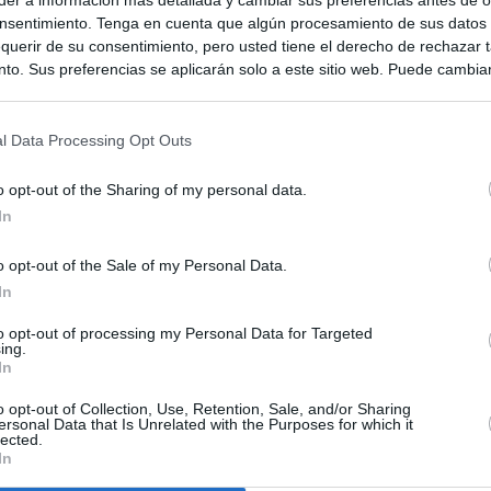
nsentimiento. Tenga en cuenta que algún procesamiento de sus datos
querir de su consentimiento, pero usted tiene el derecho de rechazar t
to. Sus preferencias se aplicarán solo a este sitio web. Puede cambia
s en cualquier momento entrando de nuevo en este sitio web o visitan
privacidad.
l Data Processing Opt Outs
o opt-out of the Sharing of my personal data.
In
o opt-out of the Sale of my Personal Data.
In
to opt-out of processing my Personal Data for Targeted
ias
SO
ing.
In
Kio
Ayuso no puede destinar directamente la venta del ático de
as por los incendios
o opt-out of Collection, Use, Retention, Sale, and/or Sharing
Nav
ersonal Data that Is Unrelated with the Purposes for which it
del
lected.
In
uso: cómo ha cambiado su discurso sobre el ático de la
SÍ
Madrid en una semana