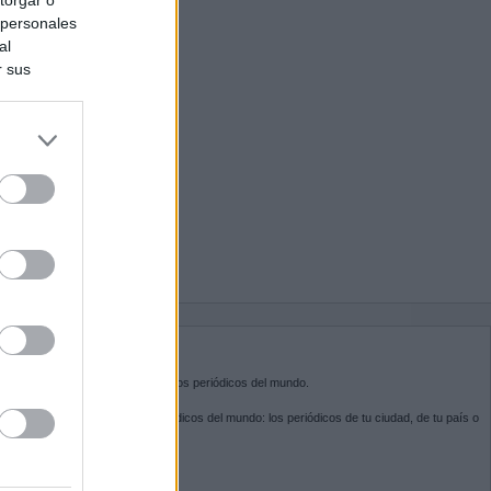
 personales
al
r sus
do nuestra
BRE KIOSKO.NET
sko.net
es la puerta de entrada a los periódicos del mundo.
ega por las portadas de los periódicos del mundo: los periódicos de tu ciudad, de tu país o
 otro extremo del mundo.
GUENOS