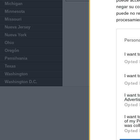
Michigan
negar su co
Minnesota
puede no re
Missouri
procesamien
preferencia
Nueva Jersey
política de 
Nueva York
Persona
Ohio
Oregón
I want t
Pensilvania
Opted 
Texas
Washington
I want t
Washington D.C.
Opted 
I want 
Últimas notic
Advertis
Opted 
El Gobierno de 
Chamberí a ayud
I want t
of my P
was col
Opted 
Ayuso contra Ay
Comunidad de 