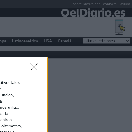
sobre Kiosko.net
contacto
ayuda
opa
Latinoamérica
USA
Canadá
tivo, tales
e
nuncios,
ra
os utilizar
as de
uestros
alternativa,
torgar o