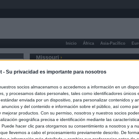
Inicio
África
Asia-Pacífico
Eur
Missouri
t -
Su privacidad es importante para nosotros
nuestros socios almacenamos o accedemos a información en un disposi
s, y procesamos datos personales, tales como identificadores únicos 
 estándar enviada por un dispositivo, para personalizar contenidos y a
 anuncios y del contenido e información sobre el público, así como pa
 y mejorar productos. Con su permiso, nosotros y nuestros socios podem
alización geográfica precisa e identificación mediante las característic
s. Puede hacer clic para otorgarnos su consentimiento a nosotros y a n
 que llevemos a cabo el procesamiento previamente descrito. De forma 
er a información más detallada y cambiar sus preferencias antes de o