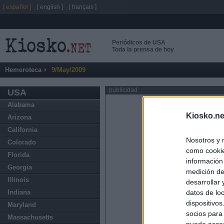
[ español ]
[ english ]
[ français ]
Periódicos de USA
Toda la prensa de hoy
Hemeroteca
9/May/2009
publicidad
USA
Alabama
Kiosko.ne
Arizona
California
Nosotros y 
Colorado
como cookie
Florida
información
Georgia
medición de
Illinois
desarrollar
datos de loc
Indiana
dispositivo
Maryland
socios para
Massachusetts
puede acced