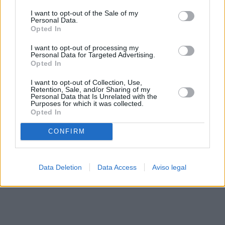
solo a este sitio web. Puede cambiar sus preferencias en
I want to opt-out of the Sale of my
cualquier momento entrando de nuevo en este sitio web o
Personal Data.
visitando nuestra política de privacidad.
Opted In
I want to opt-out of processing my
Personal Data for Targeted Advertising.
Opted In
I want to opt-out of Collection, Use,
Retention, Sale, and/or Sharing of my
Personal Data that Is Unrelated with the
Purposes for which it was collected.
Opted In
CONFIRM
Data Deletion
Data Access
Aviso legal