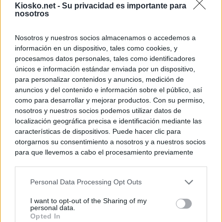
Kiosko.net -
Su privacidad es importante para
nosotros
Nosotros y nuestros socios almacenamos o accedemos a
información en un dispositivo, tales como cookies, y
procesamos datos personales, tales como identificadores
únicos e información estándar enviada por un dispositivo,
para personalizar contenidos y anuncios, medición de
anuncios y del contenido e información sobre el público, así
como para desarrollar y mejorar productos. Con su permiso,
nosotros y nuestros socios podemos utilizar datos de
localización geográfica precisa e identificación mediante las
características de dispositivos. Puede hacer clic para
otorgarnos su consentimiento a nosotros y a nuestros socios
para que llevemos a cabo el procesamiento previamente
descrito. De forma alternativa, puede acceder a información
más detallada y cambiar sus preferencias antes de otorgar o
Personal Data Processing Opt Outs
negar su consentimiento. Tenga en cuenta que algún
procesamiento de sus datos personales puede no requerir
I want to opt-out of the Sharing of my
de su consentimiento, pero usted tiene el derecho de
personal data.
rechazar tal procesamiento. Sus preferencias se aplicarán
Opted In