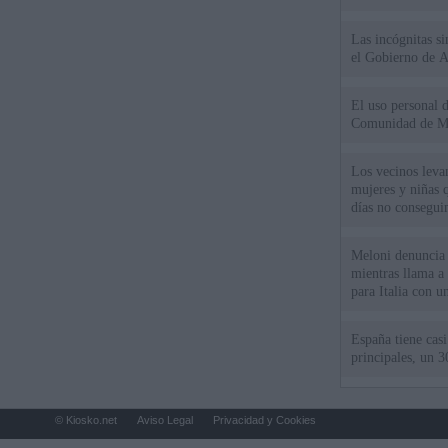
Las incógnitas s
el Gobierno de 
El uso personal d
Comunidad de M
Los vecinos leva
mujeres y niñas 
días no consegu
Meloni denuncia 
mientras llama a
para Italia con 
España tiene cas
principales, un 3
© Kiosko.net
Aviso Legal
Privacidad y Cookies