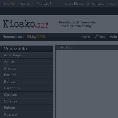
[ español ]
[ english ]
[ français ]
sobre Kiosko.net
contacto
ayuda
Periódicos de Venezuela
Toda la prensa de hoy
Hemeroteca
9/May/2009
Inicio
África
Asia
publicidad
Venezuela
Anzoátegui
Apure
Aragua
Barinas
Bolívar
Carabobo
Caracas
Cojedes
Falcon
Guárico