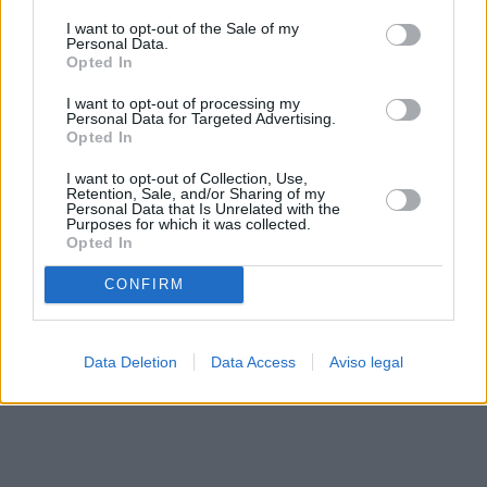
solo a este sitio web. Puede cambiar sus preferencias en
I want to opt-out of the Sale of my
cualquier momento entrando de nuevo en este sitio web o
Personal Data.
visitando nuestra política de privacidad.
Opted In
I want to opt-out of processing my
Personal Data for Targeted Advertising.
Opted In
I want to opt-out of Collection, Use,
Retention, Sale, and/or Sharing of my
Personal Data that Is Unrelated with the
Purposes for which it was collected.
Opted In
CONFIRM
Data Deletion
Data Access
Aviso legal