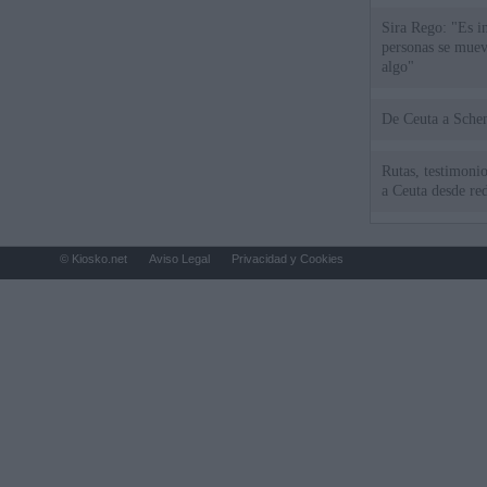
Sira Rego: "Es i
personas se muev
algo"
De Ceu
Rutas, testimonio
a Ceuta desde red
© Kiosko.net
Aviso Legal
Privacidad y Cookies