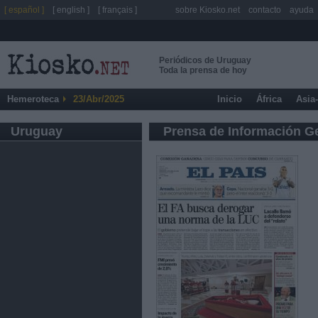
[ español ]
[ english ]
[ français ]
sobre Kiosko.net
contacto
ayuda
Periódicos de Uruguay
Toda la prensa de hoy
Hemeroteca
23/Abr/2025
Inicio
África
Asia
Uruguay
Prensa de Información G