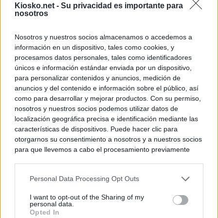
Kiosko.net -
Su privacidad es importante para
nosotros
Nosotros y nuestros socios almacenamos o accedemos a
información en un dispositivo, tales como cookies, y
procesamos datos personales, tales como identificadores
únicos e información estándar enviada por un dispositivo,
para personalizar contenidos y anuncios, medición de
anuncios y del contenido e información sobre el público, así
como para desarrollar y mejorar productos. Con su permiso,
nosotros y nuestros socios podemos utilizar datos de
localización geográfica precisa e identificación mediante las
características de dispositivos. Puede hacer clic para
otorgarnos su consentimiento a nosotros y a nuestros socios
para que llevemos a cabo el procesamiento previamente
descrito. De forma alternativa, puede acceder a información
más detallada y cambiar sus preferencias antes de otorgar o
Personal Data Processing Opt Outs
negar su consentimiento. Tenga en cuenta que algún
procesamiento de sus datos personales puede no requerir
I want to opt-out of the Sharing of my
de su consentimiento, pero usted tiene el derecho de
personal data.
rechazar tal procesamiento. Sus preferencias se aplicarán
Opted In