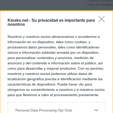
mujeres y niñas 
días no consegu
Meloni denuncia 
Kiosko.net -
Su privacidad es importante para
mientras llama a
nosotros
para Italia con 
Nosotros y nuestros socios almacenamos o accedemos a
España tiene cas
información en un dispositivo, tales como cookies, y
principales, un 3
procesamos datos personales, tales como identificadores
únicos e información estándar enviada por un dispositivo,
para personalizar contenidos y anuncios, medición de
© Kiosko.net
Aviso Legal
Privacidad y Cookies
anuncios y del contenido e información sobre el público, así
como para desarrollar y mejorar productos. Con su permiso,
nosotros y nuestros socios podemos utilizar datos de
localización geográfica precisa e identificación mediante las
características de dispositivos. Puede hacer clic para
otorgarnos su consentimiento a nosotros y a nuestros socios
para que llevemos a cabo el procesamiento previamente
descrito. De forma alternativa, puede acceder a información
más detallada y cambiar sus preferencias antes de otorgar o
Personal Data Processing Opt Outs
negar su consentimiento. Tenga en cuenta que algún