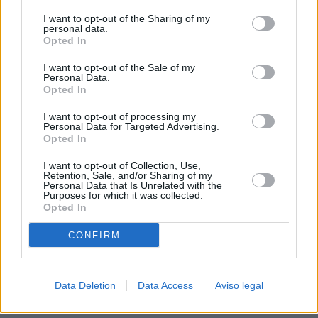
procesamiento de sus datos personales puede no requerir
I want to opt-out of the Sharing of my
de su consentimiento, pero usted tiene el derecho de
personal data.
rechazar tal procesamiento. Sus preferencias se aplicarán
Opted In
solo a este sitio web. Puede cambiar sus preferencias en
I want to opt-out of the Sale of my
cualquier momento entrando de nuevo en este sitio web o
Personal Data.
visitando nuestra política de privacidad.
Opted In
I want to opt-out of processing my
Personal Data for Targeted Advertising.
Opted In
I want to opt-out of Collection, Use,
Retention, Sale, and/or Sharing of my
Personal Data that Is Unrelated with the
Purposes for which it was collected.
Opted In
CONFIRM
Data Deletion
Data Access
Aviso legal