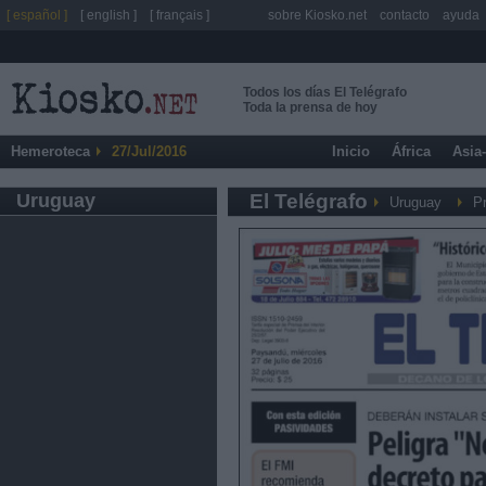
[ español ]
[ english ]
[ français ]
sobre Kiosko.net
contacto
ayuda
Todos los días El Telégrafo
Toda la prensa de hoy
Hemeroteca
27/Jul/2016
Inicio
África
Asia
Uruguay
El Telégrafo
Uruguay
P