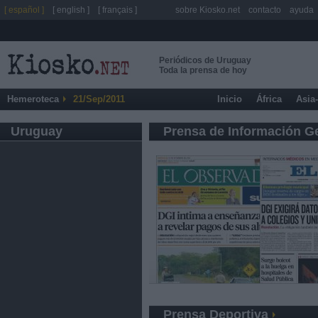
[ español ]
[ english ]
[ français ]
sobre Kiosko.net
contacto
ayuda
Periódicos de Uruguay
Toda la prensa de hoy
Hemeroteca
21/Sep/2011
Inicio
África
Asia
Uruguay
Prensa de Información G
Prensa Deportiva