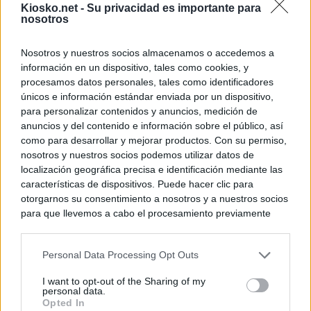
Kiosko.net -
Su privacidad es importante para
nosotros
Nosotros y nuestros socios almacenamos o accedemos a
información en un dispositivo, tales como cookies, y
procesamos datos personales, tales como identificadores
únicos e información estándar enviada por un dispositivo,
para personalizar contenidos y anuncios, medición de
anuncios y del contenido e información sobre el público, así
como para desarrollar y mejorar productos. Con su permiso,
nosotros y nuestros socios podemos utilizar datos de
localización geográfica precisa e identificación mediante las
características de dispositivos. Puede hacer clic para
otorgarnos su consentimiento a nosotros y a nuestros socios
para que llevemos a cabo el procesamiento previamente
descrito. De forma alternativa, puede acceder a información
más detallada y cambiar sus preferencias antes de otorgar o
Personal Data Processing Opt Outs
negar su consentimiento. Tenga en cuenta que algún
procesamiento de sus datos personales puede no requerir
I want to opt-out of the Sharing of my
de su consentimiento, pero usted tiene el derecho de
personal data.
rechazar tal procesamiento. Sus preferencias se aplicarán
Opted In