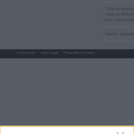
"Solo necesitamo
Ceuta de Mohamed
peor crisis huma
Sánchez responde
© Kiosko.net
Aviso Legal
Privacidad y Cookies