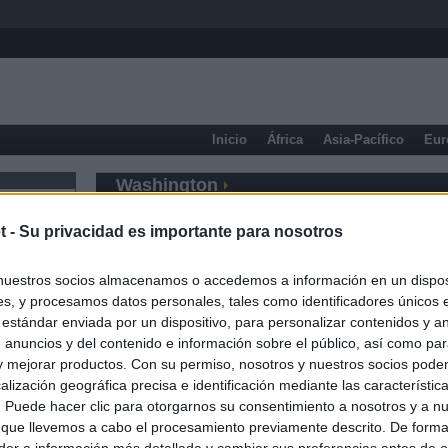
Inicio
África
Asia-Pacífico
Eur
Washington
t -
Su privacidad es importante para nosotros
nuestros socios almacenamos o accedemos a información en un disposi
s, y procesamos datos personales, tales como identificadores únicos 
 estándar enviada por un dispositivo, para personalizar contenidos y a
 anuncios y del contenido e información sobre el público, así como pa
 y mejorar productos. Con su permiso, nosotros y nuestros socios podem
alización geográfica precisa e identificación mediante las característic
s. Puede hacer clic para otorgarnos su consentimiento a nosotros y a n
 que llevemos a cabo el procesamiento previamente descrito. De forma 
er a información más detallada y cambiar sus preferencias antes de o