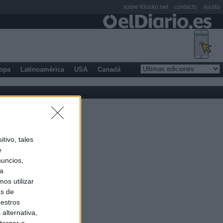
sobre Kiosko.net
contacto
ayuda
opa
Latinoamérica
USA
Canadá
tivo, tales
e
nuncios,
ra
os utilizar
as de
uestros
alternativa,
torgar o