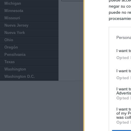
Michigan
negar su co
Minnesota
puede no re
Missouri
procesamien
preferencia
Nueva Jersey
política de 
Nueva York
Persona
Ohio
Oregón
I want t
Pensilvania
Opted 
Texas
Washington
I want t
Washington D.C.
Opted 
I want 
Últimas notic
Advertis
Opted 
Sorpresa y dudas
controles: "Nos
I want t
of my P
was col
Opted 
Última hora polí
procedente de It