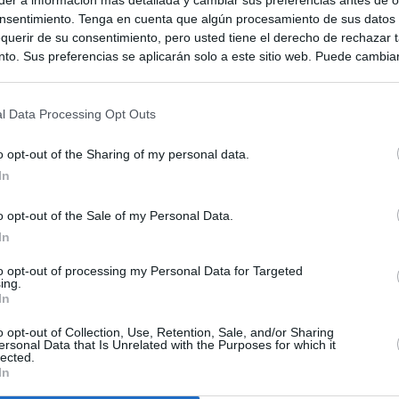
nsentimiento. Tenga en cuenta que algún procesamiento de sus datos
querir de su consentimiento, pero usted tiene el derecho de rechazar t
to. Sus preferencias se aplicarán solo a este sitio web. Puede cambia
s en cualquier momento entrando de nuevo en este sitio web o visitan
privacidad.
l Data Processing Opt Outs
o opt-out of the Sharing of my personal data.
In
o opt-out of the Sale of my Personal Data.
In
to opt-out of processing my Personal Data for Targeted
ias
SO
ing.
In
Kio
 entre los viajeros procedentes de Italia por los nuevos
 lo esperábamos peor"
o opt-out of Collection, Use, Retention, Sale, and/or Sharing
Nav
ersonal Data that Is Unrelated with the Purposes for which it
del
lected.
In
tica, en directo | Interior reitera que los controles a viajeros
SÍ
alia son aleatorios y no sistemáticos