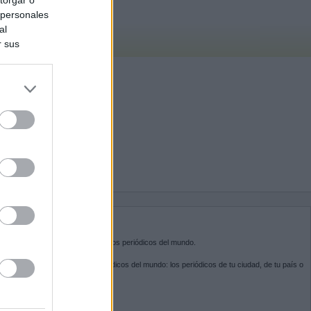
 personales
al
r sus
do nuestra
BRE KIOSKO.NET
sko.net
es la puerta de entrada a los periódicos del mundo.
ega por las portadas de los periódicos del mundo: los periódicos de tu ciudad, de tu país o
 otro extremo del mundo.
GUENOS