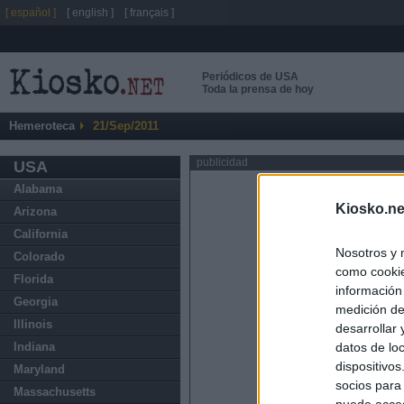
[ español ]
[ english ]
[ français ]
Periódicos de USA
Toda la prensa de hoy
Hemeroteca
21/Sep/2011
publicidad
USA
Alabama
Kiosko.ne
Arizona
California
Nosotros y 
Colorado
como cookie
Florida
información
Georgia
medición de
Illinois
desarrollar
datos de loc
Indiana
dispositivo
Maryland
socios para
Massachusetts
puede acced