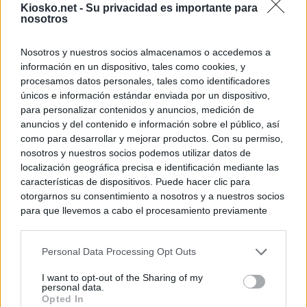
Kiosko.net -
Su privacidad es importante para
nosotros
Nosotros y nuestros socios almacenamos o accedemos a
información en un dispositivo, tales como cookies, y
procesamos datos personales, tales como identificadores
únicos e información estándar enviada por un dispositivo,
para personalizar contenidos y anuncios, medición de
anuncios y del contenido e información sobre el público, así
como para desarrollar y mejorar productos. Con su permiso,
nosotros y nuestros socios podemos utilizar datos de
localización geográfica precisa e identificación mediante las
características de dispositivos. Puede hacer clic para
otorgarnos su consentimiento a nosotros y a nuestros socios
para que llevemos a cabo el procesamiento previamente
descrito. De forma alternativa, puede acceder a información
más detallada y cambiar sus preferencias antes de otorgar o
Personal Data Processing Opt Outs
negar su consentimiento. Tenga en cuenta que algún
procesamiento de sus datos personales puede no requerir
I want to opt-out of the Sharing of my
de su consentimiento, pero usted tiene el derecho de
personal data.
rechazar tal procesamiento. Sus preferencias se aplicarán
Opted In