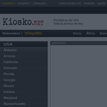
[ español ]
[ english ]
[ français ]
sobre Kiosko.net
contacto
ayuda
Periódicos de USA
Toda la prensa de hoy
Hemeroteca
21/Sep/2011
Inicio
África
Asia
publicidad
USA
Alabama
Arizona
California
Colorado
Florida
Georgia
Illinois
Indiana
Maryland
Massachusetts