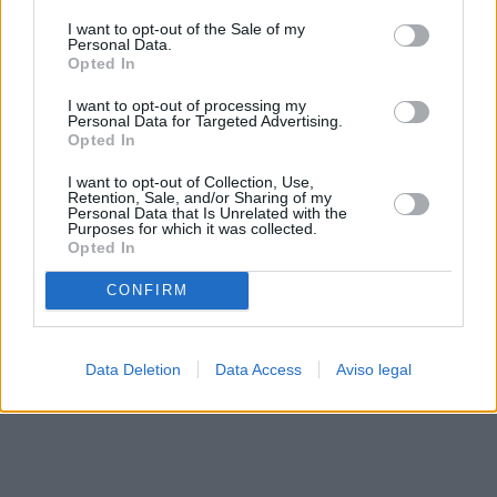
solo a este sitio web. Puede cambiar sus preferencias en
I want to opt-out of the Sale of my
cualquier momento entrando de nuevo en este sitio web o
Personal Data.
visitando nuestra política de privacidad.
Opted In
I want to opt-out of processing my
Personal Data for Targeted Advertising.
Opted In
I want to opt-out of Collection, Use,
Retention, Sale, and/or Sharing of my
Personal Data that Is Unrelated with the
Purposes for which it was collected.
Opted In
CONFIRM
Data Deletion
Data Access
Aviso legal