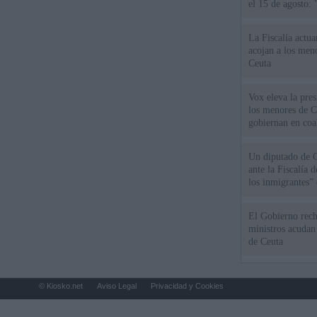
el 15 de agosto:
La Fiscalía actu
acojan a los meno
Ceuta
Vox eleva la pres
los menores de C
gobiernan en coa
Un diputado de 
ante la Fiscalía 
los inmigrantes”
El Gobierno rech
ministros acudan 
de Ceuta
© Kiosko.net
Aviso Legal
Privacidad y Cookies