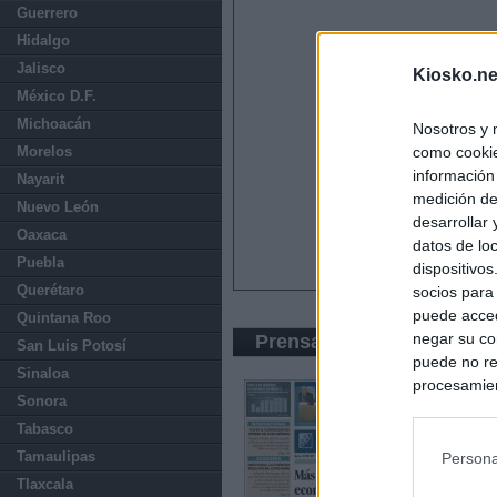
Guerrero
Hidalgo
Jalisco
Kiosko.ne
México D.F.
Michoacán
Nosotros y 
Morelos
como cookie
información
Nayarit
medición de
Nuevo León
desarrollar
Oaxaca
datos de loc
Puebla
dispositivo
Querétaro
socios para
puede acced
Quintana Roo
negar su co
Prensa Económica
San Luis Potosí
puede no re
Sinaloa
procesamien
Sonora
preferencia
Tabasco
política de 
Tamaulipas
Persona
Tlaxcala