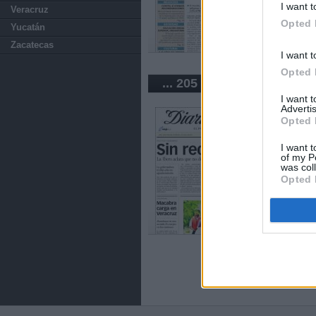
I want t
Veracruz
Opted 
Yucatán
Zacatecas
I want t
Opted 
... 205 periódicos de Méx
I want 
Advertis
Opted 
I want t
of my P
was col
Opted 