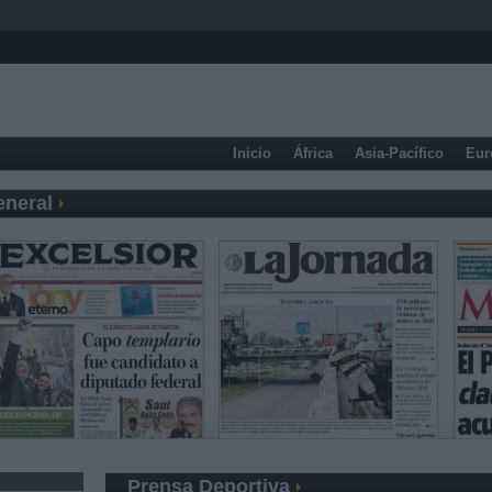
Inicio
África
Asia-Pacífico
Eur
eneral
Prensa Deportiva