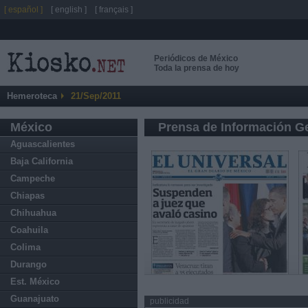
[ español ]
[ english ]
[ français ]
Periódicos de México
Toda la prensa de hoy
Hemeroteca
21/Sep/2011
México
Prensa de Información G
Aguascalientes
Baja California
Campeche
Chiapas
Chihuahua
Coahuila
Colima
Durango
Est. México
Guanajuato
publicidad