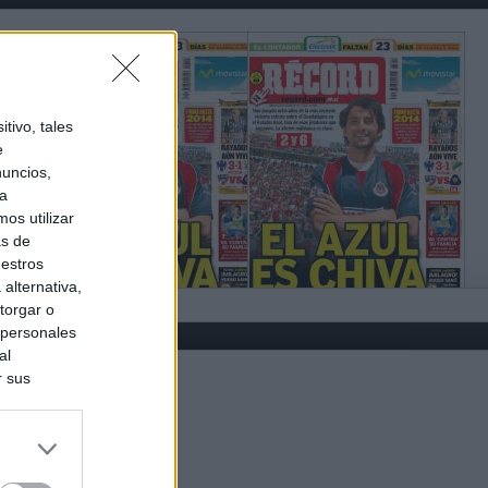
tivo, tales
e
nuncios,
ra
os utilizar
as de
uestros
alternativa,
torgar o
 personales
al
r sus
do nuestra