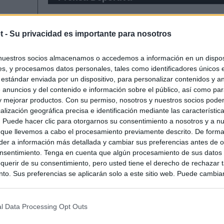
t -
Su privacidad es importante para nosotros
nuestros socios almacenamos o accedemos a información en un disposi
s, y procesamos datos personales, tales como identificadores únicos 
 estándar enviada por un dispositivo, para personalizar contenidos y a
 anuncios y del contenido e información sobre el público, así como pa
 y mejorar productos. Con su permiso, nosotros y nuestros socios podem
alización geográfica precisa e identificación mediante las característic
s. Puede hacer clic para otorgarnos su consentimiento a nosotros y a n
 que llevemos a cabo el procesamiento previamente descrito. De forma 
er a información más detallada y cambiar sus preferencias antes de o
nsentimiento. Tenga en cuenta que algún procesamiento de sus datos
querir de su consentimiento, pero usted tiene el derecho de rechazar t
to. Sus preferencias se aplicarán solo a este sitio web. Puede cambia
s en cualquier momento entrando de nuevo en este sitio web o visitan
privacidad.
l Data Processing Opt Outs