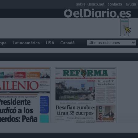
sobre Kiosko.net
contacto
ayuda
opa
Latinoamérica
USA
Canadá