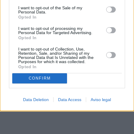
solo a este sitio web. Puede cambiar sus preferencias en
I want to opt-out of the Sale of my
cualquier momento entrando de nuevo en este sitio web o
Personal Data.
visitando nuestra política de privacidad.
Opted In
I want to opt-out of processing my
Personal Data for Targeted Advertising.
Opted In
I want to opt-out of Collection, Use,
Retention, Sale, and/or Sharing of my
Personal Data that Is Unrelated with the
Purposes for which it was collected.
Opted In
CONFIRM
Data Deletion
Data Access
Aviso legal