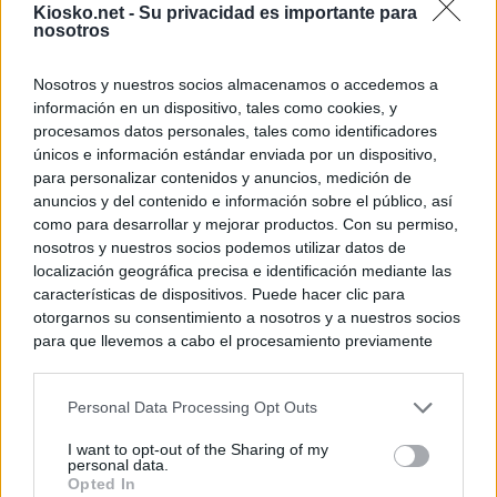
Kiosko.net -
Su privacidad es importante para
nosotros
Nosotros y nuestros socios almacenamos o accedemos a
información en un dispositivo, tales como cookies, y
procesamos datos personales, tales como identificadores
únicos e información estándar enviada por un dispositivo,
para personalizar contenidos y anuncios, medición de
anuncios y del contenido e información sobre el público, así
como para desarrollar y mejorar productos. Con su permiso,
nosotros y nuestros socios podemos utilizar datos de
localización geográfica precisa e identificación mediante las
características de dispositivos. Puede hacer clic para
otorgarnos su consentimiento a nosotros y a nuestros socios
para que llevemos a cabo el procesamiento previamente
descrito. De forma alternativa, puede acceder a información
más detallada y cambiar sus preferencias antes de otorgar o
Personal Data Processing Opt Outs
negar su consentimiento. Tenga en cuenta que algún
procesamiento de sus datos personales puede no requerir
I want to opt-out of the Sharing of my
de su consentimiento, pero usted tiene el derecho de
personal data.
rechazar tal procesamiento. Sus preferencias se aplicarán
Opted In