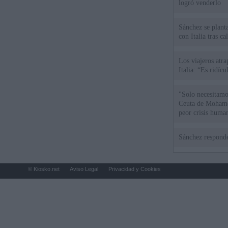
logró venderlo
Sánchez se plant
con Italia tras c
Los viajeros atra
Italia: “Es ridíc
"Solo necesitamo
Ceuta de Mohamed
peor crisis huma
Sánchez responde
© Kiosko.net
Aviso Legal
Privacidad y Cookies