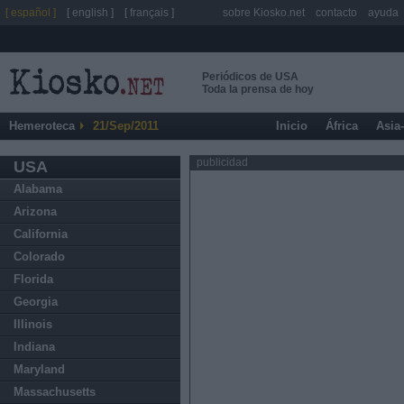
[ español ]
[ english ]
[ français ]
sobre Kiosko.net
contacto
ayuda
Periódicos de USA
Toda la prensa de hoy
Hemeroteca
21/Sep/2011
Inicio
África
Asia
publicidad
USA
Alabama
Arizona
California
Colorado
Florida
Georgia
Illinois
Indiana
Maryland
Massachusetts