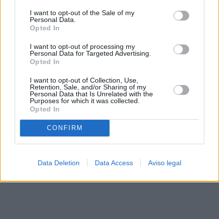
solo a este sitio web. Puede cambiar sus preferencias en
I want to opt-out of the Sale of my
cualquier momento entrando de nuevo en este sitio web o
Personal Data.
visitando nuestra política de privacidad.
Opted In
I want to opt-out of processing my
Personal Data for Targeted Advertising.
Opted In
I want to opt-out of Collection, Use,
Retention, Sale, and/or Sharing of my
Personal Data that Is Unrelated with the
Purposes for which it was collected.
Opted In
CONFIRM
Data Deletion
Data Access
Aviso legal