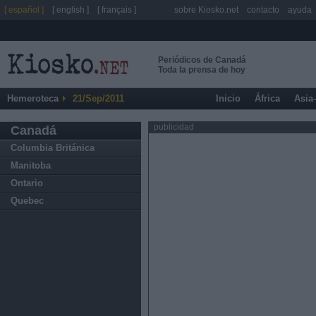
[ español ]
[ english ]
[ français ]
sobre Kiosko.net
contacto
ayuda
Periódicos de Canadá
Toda la prensa de hoy
Hemeroteca
21/Sep/2011
Inicio
África
Asia
publicidad
Canadá
Columbia Británica
Manitoba
Ontario
Quebec