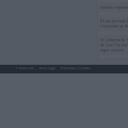
Sánchez responde
El uso personal d
Comunidad de M
El Gobierno de A
de Gran Vía más
logró venderlo
© Kiosko.net
Aviso Legal
Privacidad y Cookies