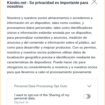
Kiosko.net -
Su privacidad es importante para
nosotros
Nosotros y nuestros socios almacenamos o accedemos a
información en un dispositivo, tales como cookies, y
procesamos datos personales, tales como identificadores
únicos e información estándar enviada por un dispositivo,
para personalizar contenidos y anuncios, medición de
anuncios y del contenido e información sobre el público, así
como para desarrollar y mejorar productos. Con su permiso,
nosotros y nuestros socios podemos utilizar datos de
localización geográfica precisa e identificación mediante las
características de dispositivos. Puede hacer clic para
otorgarnos su consentimiento a nosotros y a nuestros socios
para que llevemos a cabo el procesamiento previamente
descrito. De forma alternativa, puede acceder a información
más detallada y cambiar sus preferencias antes de otorgar o
Personal Data Processing Opt Outs
negar su consentimiento. Tenga en cuenta que algún
procesamiento de sus datos personales puede no requerir
I want to opt-out of the Sharing of my
de su consentimiento, pero usted tiene el derecho de
personal data.
rechazar tal procesamiento. Sus preferencias se aplicarán
Opted In