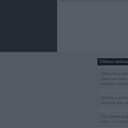
Últimas notici
Última hora polít
espera que Italia
controles y Roma
Sánchez se plant
con Italia tras c
Los viajeros atra
Italia: “Es ridíc