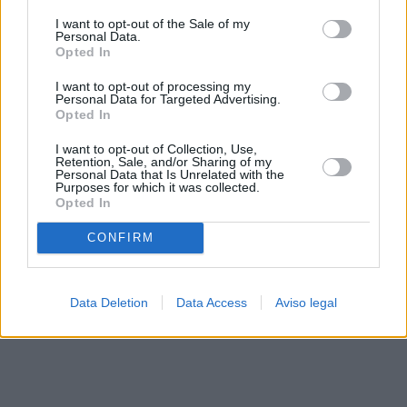
solo a este sitio web. Puede cambiar sus preferencias en
I want to opt-out of the Sale of my
cualquier momento entrando de nuevo en este sitio web o
Personal Data.
visitando nuestra política de privacidad.
Opted In
I want to opt-out of processing my
Personal Data for Targeted Advertising.
Opted In
I want to opt-out of Collection, Use,
Retention, Sale, and/or Sharing of my
Personal Data that Is Unrelated with the
Purposes for which it was collected.
Opted In
CONFIRM
Data Deletion
Data Access
Aviso legal