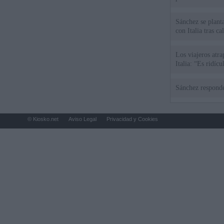
Sánchez se plant
con Italia tras c
Los viajeros atra
Italia: “Es ridíc
Sánchez responde
© Kiosko.net
Aviso Legal
Privacidad y Cookies