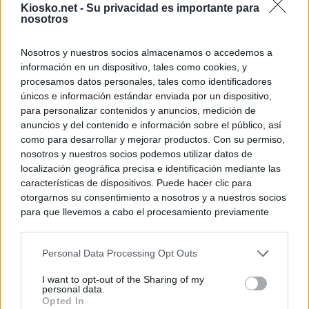
Kiosko.net -
Su privacidad es importante para
nosotros
Nosotros y nuestros socios almacenamos o accedemos a
información en un dispositivo, tales como cookies, y
procesamos datos personales, tales como identificadores
únicos e información estándar enviada por un dispositivo,
para personalizar contenidos y anuncios, medición de
anuncios y del contenido e información sobre el público, así
como para desarrollar y mejorar productos. Con su permiso,
nosotros y nuestros socios podemos utilizar datos de
localización geográfica precisa e identificación mediante las
características de dispositivos. Puede hacer clic para
otorgarnos su consentimiento a nosotros y a nuestros socios
para que llevemos a cabo el procesamiento previamente
descrito. De forma alternativa, puede acceder a información
más detallada y cambiar sus preferencias antes de otorgar o
Personal Data Processing Opt Outs
negar su consentimiento. Tenga en cuenta que algún
procesamiento de sus datos personales puede no requerir
I want to opt-out of the Sharing of my
de su consentimiento, pero usted tiene el derecho de
personal data.
rechazar tal procesamiento. Sus preferencias se aplicarán
Opted In