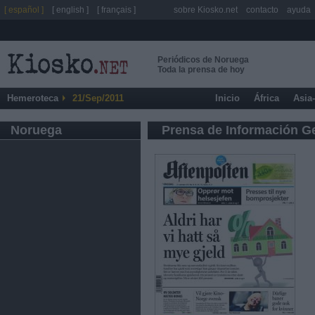
[ español ]
[ english ]
[ français ]
sobre Kiosko.net
contacto
ayuda
Periódicos de Noruega
Toda la prensa de hoy
Hemeroteca
21/Sep/2011
Inicio
África
Asia
Noruega
Prensa de Información G