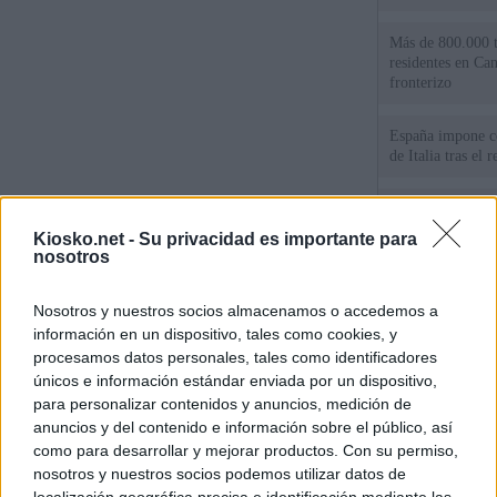
Más de 800.000 t
residentes en Can
fronterizo
España impone co
de Italia tras el
Qué hay detrás d
España por la cri
Kiosko.net -
Su privacidad es importante para
nosotros
Sira Rego: "Es i
personas se muev
Nosotros y nuestros socios almacenamos o accedemos a
algo"
información en un dispositivo, tales como cookies, y
procesamos datos personales, tales como identificadores
únicos e información estándar enviada por un dispositivo,
© Kiosko.net
Aviso Legal
Privacidad y Cookies
para personalizar contenidos y anuncios, medición de
anuncios y del contenido e información sobre el público, así
como para desarrollar y mejorar productos. Con su permiso,
nosotros y nuestros socios podemos utilizar datos de