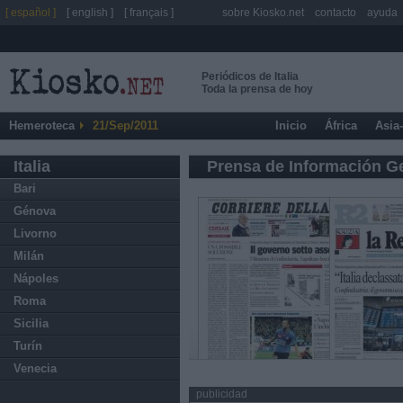
[ español ]
[ english ]
[ français ]
sobre Kiosko.net
contacto
ayuda
Periódicos de Italia
Toda la prensa de hoy
Hemeroteca
21/Sep/2011
Inicio
África
Asia
Italia
Prensa de Información G
Bari
Génova
Livorno
Milán
Nápoles
Roma
Sicilia
Turín
Venecia
publicidad