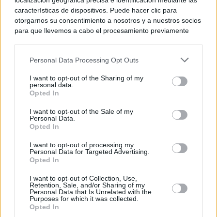
localización geográfica precisa e identificación mediante las
características de dispositivos. Puede hacer clic para
otorgarnos su consentimiento a nosotros y a nuestros socios
para que llevemos a cabo el procesamiento previamente
descrito. De forma alternativa, puede acceder a información
más detallada y cambiar sus preferencias antes de otorgar o
Personal Data Processing Opt Outs
negar su consentimiento. Tenga en cuenta que algún
procesamiento de sus datos personales puede no requerir
I want to opt-out of the Sharing of my
de su consentimiento, pero usted tiene el derecho de
personal data.
rechazar tal procesamiento. Sus preferencias se aplicarán
Opted In
solo a este sitio web. Puede cambiar sus preferencias en
I want to opt-out of the Sale of my
cualquier momento entrando de nuevo en este sitio web o
Personal Data.
visitando nuestra política de privacidad.
Opted In
I want to opt-out of processing my
Personal Data for Targeted Advertising.
Opted In
I want to opt-out of Collection, Use,
Retention, Sale, and/or Sharing of my
Personal Data that Is Unrelated with the
Purposes for which it was collected.
Opted In