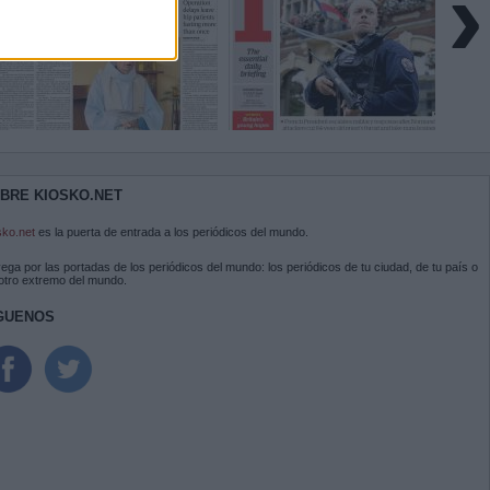
›
BRE KIOSKO.NET
sko.net
es la puerta de entrada a los periódicos del mundo.
ega por las portadas de los periódicos del mundo: los periódicos de tu ciudad, de tu país o
 otro extremo del mundo.
GUENOS