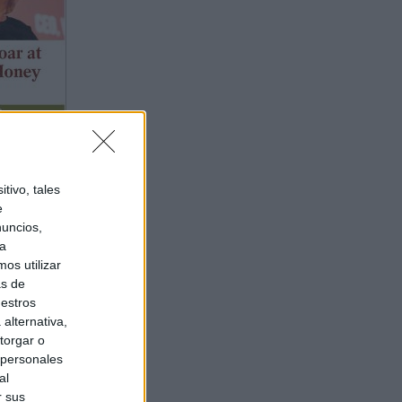
tivo, tales
e
nuncios,
ra
os utilizar
as de
uestros
alternativa,
torgar o
 personales
al
r sus