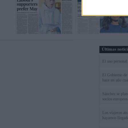
Últimas notic
El uso personal
El Gobierno de 
hace un año cu
Sánchez se plant
socios europeos
Los viajeros atr
hayamos llegado