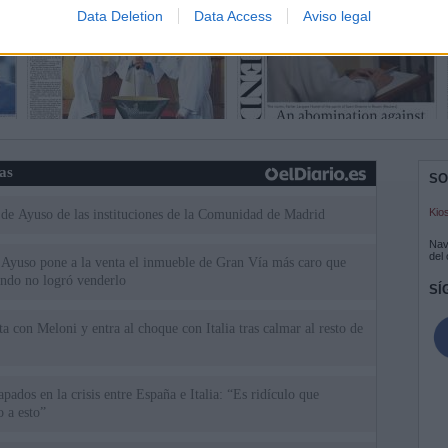
Data Deletion
Data Access
Aviso legal
ias
SO
Kio
 de Ayuso de las instituciones de la Comunidad de Madrid
Nav
del
Ayuso pone a la venta el inmueble de Gran Vía más caro que
ando no logró venderlo
SÍ
a con Meloni y entra al choque con Italia tras calmar al resto de
apados en la crisis entre España e Italia: “Es ridículo que
 a esto”