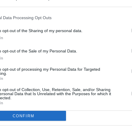
s en cualquier momento entrando de nuevo en este sitio web o visitan
privacidad.
l Data Processing Opt Outs
o opt-out of the Sharing of my personal data.
In
o opt-out of the Sale of my Personal Data.
In
to opt-out of processing my Personal Data for Targeted
ing.
In
o opt-out of Collection, Use, Retention, Sale, and/or Sharing
ersonal Data that Is Unrelated with the Purposes for which it
lected.
In
CONFIRM