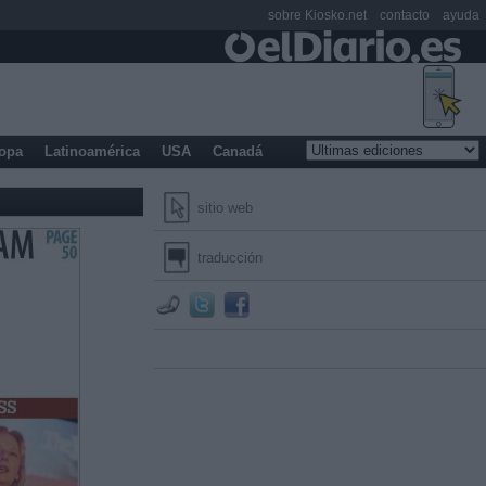
sobre Kiosko.net
contacto
ayuda
opa
Latinoamérica
USA
Canadá
sitio web
traducción