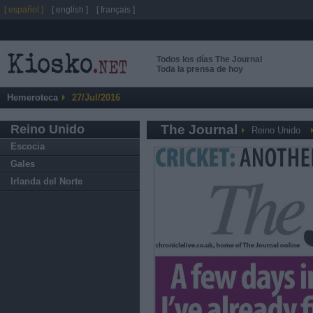
[ español ]
[ english ]
[ français ]
Todos los días The Journal
Toda la prensa de hoy
Hemeroteca
27/Jul/2016
Reino Unido
The Journal
Reino Unido
Escocia
Gales
Irlanda del Norte