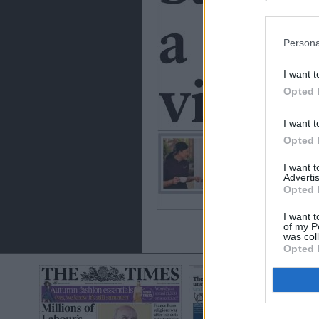
preferencia
política de 
Persona
I want t
Opted 
I want t
Opted 
I want 
Advertis
Opted 
I want t
of my P
was col
Opted 