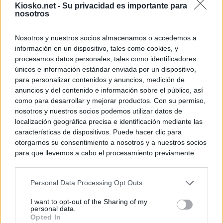
Kiosko.net -
Su privacidad es importante para
nosotros
Nosotros y nuestros socios almacenamos o accedemos a
información en un dispositivo, tales como cookies, y
procesamos datos personales, tales como identificadores
únicos e información estándar enviada por un dispositivo,
para personalizar contenidos y anuncios, medición de
anuncios y del contenido e información sobre el público, así
como para desarrollar y mejorar productos. Con su permiso,
nosotros y nuestros socios podemos utilizar datos de
localización geográfica precisa e identificación mediante las
características de dispositivos. Puede hacer clic para
otorgarnos su consentimiento a nosotros y a nuestros socios
para que llevemos a cabo el procesamiento previamente
descrito. De forma alternativa, puede acceder a información
más detallada y cambiar sus preferencias antes de otorgar o
Personal Data Processing Opt Outs
negar su consentimiento. Tenga en cuenta que algún
procesamiento de sus datos personales puede no requerir
I want to opt-out of the Sharing of my
de su consentimiento, pero usted tiene el derecho de
personal data.
rechazar tal procesamiento. Sus preferencias se aplicarán
Opted In