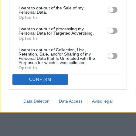
solo a este sitio web. Puede cambiar sus preferencias en
I want to opt-out of the Sale of my
cualquier momento entrando de nuevo en este sitio web o
Personal Data.
visitando nuestra política de privacidad.
Opted In
I want to opt-out of processing my
Personal Data for Targeted Advertising.
Opted In
I want to opt-out of Collection, Use,
Retention, Sale, and/or Sharing of my
Personal Data that Is Unrelated with the
Purposes for which it was collected.
Opted In
CONFIRM
Data Deletion
Data Access
Aviso legal