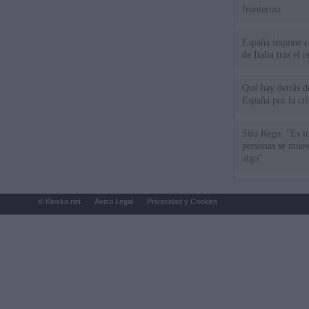
fronterizo
España impone co
de Italia tras el
Qué hay detrás d
España por la cri
Sira Rego: "Es i
personas se muev
algo"
© Kiosko.net
Aviso Legal
Privacidad y Cookies