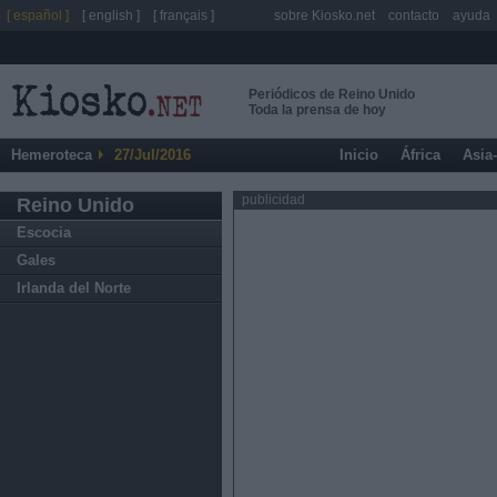
[ español ]
[ english ]
[ français ]
sobre Kiosko.net
contacto
ayuda
Periódicos de Reino Unido
Toda la prensa de hoy
Hemeroteca
27/Jul/2016
Inicio
África
Asia
publicidad
Reino Unido
Escocia
Gales
Irlanda del Norte