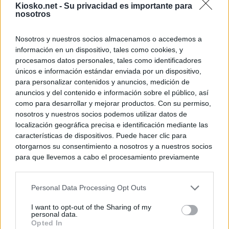
Kiosko.net -
Su privacidad es importante para
nosotros
Nosotros y nuestros socios almacenamos o accedemos a
información en un dispositivo, tales como cookies, y
procesamos datos personales, tales como identificadores
únicos e información estándar enviada por un dispositivo,
para personalizar contenidos y anuncios, medición de
anuncios y del contenido e información sobre el público, así
como para desarrollar y mejorar productos. Con su permiso,
nosotros y nuestros socios podemos utilizar datos de
localización geográfica precisa e identificación mediante las
características de dispositivos. Puede hacer clic para
otorgarnos su consentimiento a nosotros y a nuestros socios
para que llevemos a cabo el procesamiento previamente
descrito. De forma alternativa, puede acceder a información
más detallada y cambiar sus preferencias antes de otorgar o
Personal Data Processing Opt Outs
negar su consentimiento. Tenga en cuenta que algún
procesamiento de sus datos personales puede no requerir
I want to opt-out of the Sharing of my
de su consentimiento, pero usted tiene el derecho de
personal data.
rechazar tal procesamiento. Sus preferencias se aplicarán
Opted In