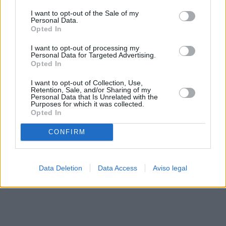
solo a este sitio web. Puede cambiar sus preferencias en
I want to opt-out of the Sale of my
cualquier momento entrando de nuevo en este sitio web o
Personal Data.
visitando nuestra política de privacidad.
Opted In
I want to opt-out of processing my
Personal Data for Targeted Advertising.
Opted In
I want to opt-out of Collection, Use,
Retention, Sale, and/or Sharing of my
Personal Data that Is Unrelated with the
Purposes for which it was collected.
Opted In
CONFIRM
Data Deletion
Data Access
Aviso legal