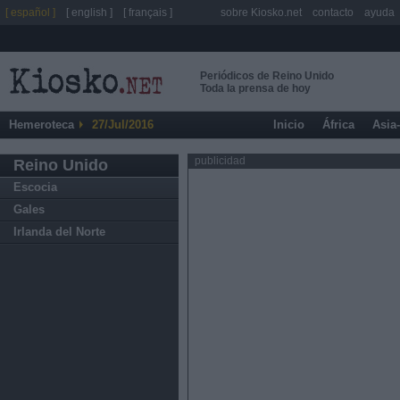
[ español ]
[ english ]
[ français ]
sobre Kiosko.net
contacto
ayuda
Periódicos de Reino Unido
Toda la prensa de hoy
Hemeroteca
27/Jul/2016
Inicio
África
Asia
publicidad
Reino Unido
Escocia
Gales
Irlanda del Norte