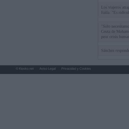
Los viajeros atra
Italia: “Es ridíc
"Solo necesitamo
Ceuta de Mohamed
peor crisis huma
Sánchez responde
© Kiosko.net
Aviso Legal
Privacidad y Cookies