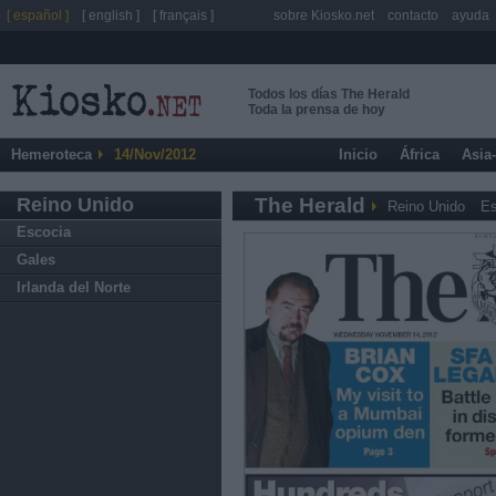
[ español ]
[ english ]
[ français ]
sobre Kiosko.net
contacto
ayuda
Todos los días The Herald
Toda la prensa de hoy
Hemeroteca
14/Nov/2012
Inicio
África
Asia
Reino Unido
The Herald
Reino Unido
Es
Escocia
Gales
Irlanda del Norte