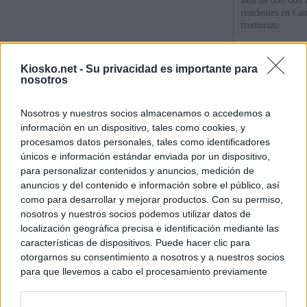
Más de 800.000 t
residentes en Can
fronterizo
Qué hay detrás d
Kiosko.net -
Su privacidad es importante para
España por la cri
nosotros
Sira Rego: "Es i
Nosotros y nuestros socios almacenamos o accedemos a
personas se muev
información en un dispositivo, tales como cookies, y
algo"
procesamos datos personales, tales como identificadores
únicos e información estándar enviada por un dispositivo,
para personalizar contenidos y anuncios, medición de
© Kiosko.net
Aviso Legal
Privacidad y Cookies
anuncios y del contenido e información sobre el público, así
como para desarrollar y mejorar productos. Con su permiso,
nosotros y nuestros socios podemos utilizar datos de
localización geográfica precisa e identificación mediante las
características de dispositivos. Puede hacer clic para
otorgarnos su consentimiento a nosotros y a nuestros socios
para que llevemos a cabo el procesamiento previamente
descrito. De forma alternativa, puede acceder a información
más detallada y cambiar sus preferencias antes de otorgar o