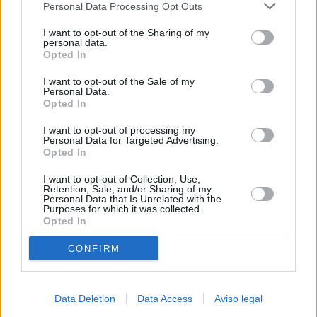
Personal Data Processing Opt Outs
negar su consentimiento. Tenga en cuenta que algún
procesamiento de sus datos personales puede no requerir
I want to opt-out of the Sharing of my
de su consentimiento, pero usted tiene el derecho de
personal data.
rechazar tal procesamiento. Sus preferencias se aplicarán
Opted In
solo a este sitio web. Puede cambiar sus preferencias en
I want to opt-out of the Sale of my
cualquier momento entrando de nuevo en este sitio web o
Personal Data.
visitando nuestra política de privacidad.
Opted In
I want to opt-out of processing my
Personal Data for Targeted Advertising.
Opted In
I want to opt-out of Collection, Use,
Retention, Sale, and/or Sharing of my
Personal Data that Is Unrelated with the
Purposes for which it was collected.
Opted In
CONFIRM
Data Deletion
Data Access
Aviso legal