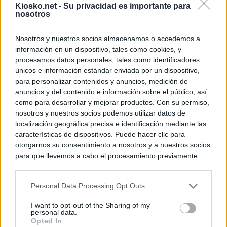
Kiosko.net -
Su privacidad es importante para
nosotros
Nosotros y nuestros socios almacenamos o accedemos a
información en un dispositivo, tales como cookies, y
procesamos datos personales, tales como identificadores
únicos e información estándar enviada por un dispositivo,
para personalizar contenidos y anuncios, medición de
anuncios y del contenido e información sobre el público, así
como para desarrollar y mejorar productos. Con su permiso,
nosotros y nuestros socios podemos utilizar datos de
localización geográfica precisa e identificación mediante las
características de dispositivos. Puede hacer clic para
otorgarnos su consentimiento a nosotros y a nuestros socios
para que llevemos a cabo el procesamiento previamente
descrito. De forma alternativa, puede acceder a información
más detallada y cambiar sus preferencias antes de otorgar o
Personal Data Processing Opt Outs
negar su consentimiento. Tenga en cuenta que algún
procesamiento de sus datos personales puede no requerir
I want to opt-out of the Sharing of my
de su consentimiento, pero usted tiene el derecho de
personal data.
rechazar tal procesamiento. Sus preferencias se aplicarán
Opted In