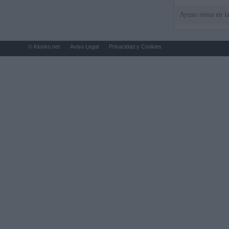
Ayuso reina en l
© Kiosko.net
Aviso Legal
Privacidad y Cookies