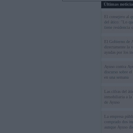
Últimas notici
El consejero al 
del ático: "Lo q
tiene residencia o
El Gobierno de A
directamente la 
ayudas por los i
Ayuso contra Ay
discurso sobre e
en una semana
Las cifras del át
inmobiliaria a l
de Ayuso
La empresa públic
comprado dos inm
aunque Ayuso dic
el año"