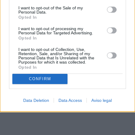
solo a este sitio web. Puede cambiar sus preferencias en
I want to opt-out of the Sale of my
cualquier momento entrando de nuevo en este sitio web o
Personal Data.
visitando nuestra política de privacidad.
Opted In
I want to opt-out of processing my
Personal Data for Targeted Advertising.
Opted In
I want to opt-out of Collection, Use,
Retention, Sale, and/or Sharing of my
Personal Data that Is Unrelated with the
Purposes for which it was collected.
Opted In
CONFIRM
Data Deletion
Data Access
Aviso legal