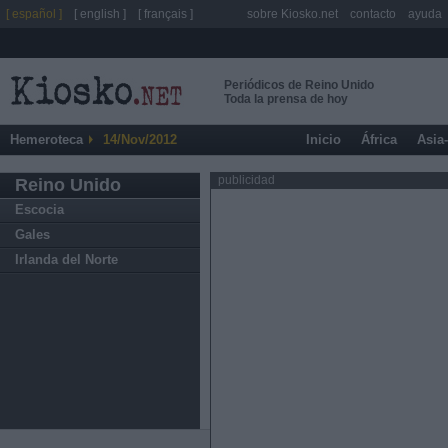
[ español ]
[ english ]
[ français ]
sobre Kiosko.net
contacto
ayuda
Periódicos de Reino Unido
Toda la prensa de hoy
Hemeroteca
14/Nov/2012
Inicio
África
Asia
publicidad
Reino Unido
Escocia
Gales
Irlanda del Norte