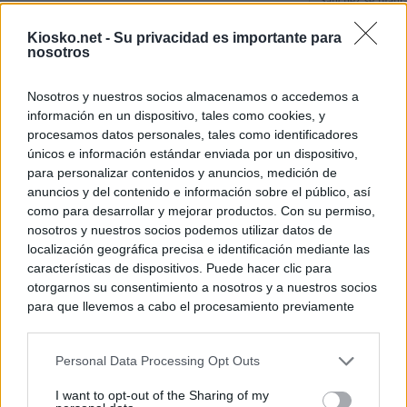
Sánchez se plant
con Italia tras c
Kiosko.net -
Su privacidad es importante para
nosotros
Los viajeros atra
Italia: “Es ridíc
Nosotros y nuestros socios almacenamos o accedemos a
información en un dispositivo, tales como cookies, y
Sánchez responde
procesamos datos personales, tales como identificadores
únicos e información estándar enviada por un dispositivo,
para personalizar contenidos y anuncios, medición de
© Kiosko.net
Aviso Legal
Privacidad y Cookies
anuncios y del contenido e información sobre el público, así
como para desarrollar y mejorar productos. Con su permiso,
nosotros y nuestros socios podemos utilizar datos de
localización geográfica precisa e identificación mediante las
características de dispositivos. Puede hacer clic para
otorgarnos su consentimiento a nosotros y a nuestros socios
para que llevemos a cabo el procesamiento previamente
descrito. De forma alternativa, puede acceder a información
más detallada y cambiar sus preferencias antes de otorgar o
Personal Data Processing Opt Outs
negar su consentimiento. Tenga en cuenta que algún
procesamiento de sus datos personales puede no requerir
I want to opt-out of the Sharing of my
de su consentimiento, pero usted tiene el derecho de