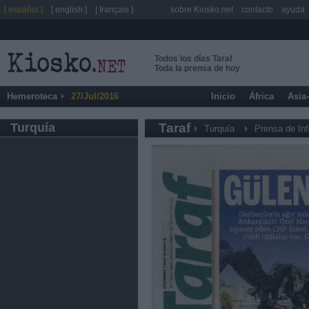
[ español ]
[ english ]
[ français ]
sobre Kiosko.net
contacto
ayuda
Todos los días Taraf
Toda la prensa de hoy
Hemeroteca
27/Jul/2016
Inicio
África
Asia
Turquía
Taraf
Turquía
Prensa de In