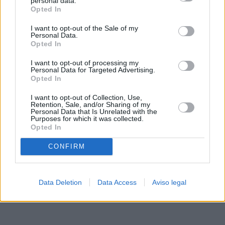
personal data.
rechazar tal procesamiento. Sus preferencias se aplicarán
Opted In
solo a este sitio web. Puede cambiar sus preferencias en
I want to opt-out of the Sale of my
cualquier momento entrando de nuevo en este sitio web o
Personal Data.
visitando nuestra política de privacidad.
Opted In
I want to opt-out of processing my
Personal Data for Targeted Advertising.
Opted In
I want to opt-out of Collection, Use,
Retention, Sale, and/or Sharing of my
Personal Data that Is Unrelated with the
Purposes for which it was collected.
Opted In
CONFIRM
Data Deletion
Data Access
Aviso legal