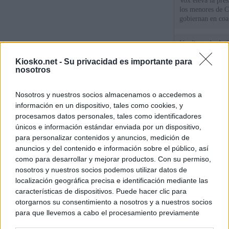
Vox eleva la pres
los menores de C
gobiernan en coa
Un diputado de 
ante la Fiscalía 
Kiosko.net -
Su privacidad es importante para
los inmigrantes”
nosotros
El Gobierno rech
Nosotros y nuestros socios almacenamos o accedemos a
ministros acudan 
de Ceuta
información en un dispositivo, tales como cookies, y
procesamos datos personales, tales como identificadores
únicos e información estándar enviada por un dispositivo,
para personalizar contenidos y anuncios, medición de
© Kiosko.net
Aviso Legal
Privacidad y Cookies
anuncios y del contenido e información sobre el público, así
como para desarrollar y mejorar productos. Con su permiso,
nosotros y nuestros socios podemos utilizar datos de
localización geográfica precisa e identificación mediante las
características de dispositivos. Puede hacer clic para
otorgarnos su consentimiento a nosotros y a nuestros socios
para que llevemos a cabo el procesamiento previamente
descrito. De forma alternativa, puede acceder a información