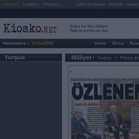
[ español ]
[ english ]
[ français ]
sobre Kiosko.net
contacto
ayuda
Todos los días Milliyet
Toda la prensa de hoy
Hemeroteca
27/Jul/2016
Inicio
África
Asia
Turquía
Milliyet
Turquía
Prensa de