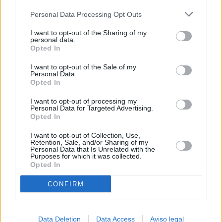
más detallada y cambiar sus preferencias antes de otorgar o
Personal Data Processing Opt Outs
negar su consentimiento. Tenga en cuenta que algún
procesamiento de sus datos personales puede no requerir
I want to opt-out of the Sharing of my
de su consentimiento, pero usted tiene el derecho de
personal data.
rechazar tal procesamiento. Sus preferencias se aplicarán
Opted In
solo a este sitio web. Puede cambiar sus preferencias en
I want to opt-out of the Sale of my
cualquier momento entrando de nuevo en este sitio web o
Personal Data.
visitando nuestra política de privacidad.
Opted In
I want to opt-out of processing my
Personal Data for Targeted Advertising.
Opted In
I want to opt-out of Collection, Use,
Retention, Sale, and/or Sharing of my
Personal Data that Is Unrelated with the
Purposes for which it was collected.
Opted In
CONFIRM
Data Deletion
Data Access
Aviso legal