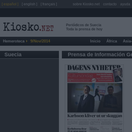
[ español ]
[ english ]
[ français ]
sobre Kiosko.net
contacto
ayuda
Periódicos de Suecia
Toda la prensa de hoy
Hemeroteca
9/Nov/2014
Inicio
África
Asia
Suecia
Prensa de Información G