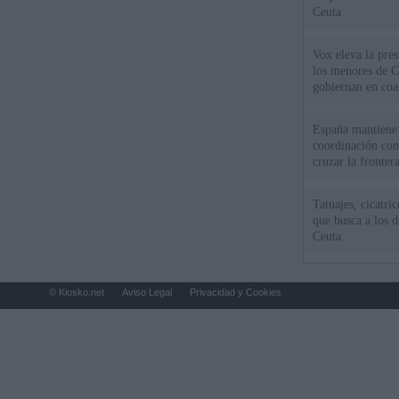
Ceuta
Vox eleva la pres
los menores de C
gobiernan en coa
España mantiene l
coordinación con
cruzar la fronter
Tatuajes, cicatri
que busca a los d
Ceuta
© Kiosko.net
Aviso Legal
Privacidad y Cookies