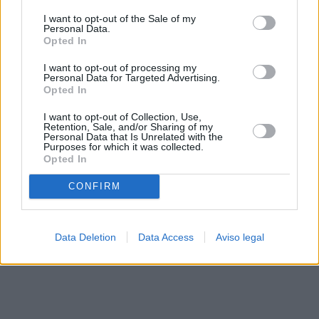
solo a este sitio web. Puede cambiar sus preferencias en
I want to opt-out of the Sale of my
cualquier momento entrando de nuevo en este sitio web o
Personal Data.
visitando nuestra política de privacidad.
Opted In
I want to opt-out of processing my
Personal Data for Targeted Advertising.
Opted In
I want to opt-out of Collection, Use,
Retention, Sale, and/or Sharing of my
Personal Data that Is Unrelated with the
Purposes for which it was collected.
Opted In
CONFIRM
Data Deletion
Data Access
Aviso legal