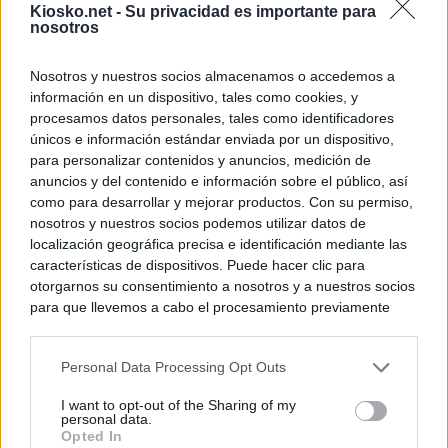
Kiosko.net -
Su privacidad es importante para
nosotros
Nosotros y nuestros socios almacenamos o accedemos a
información en un dispositivo, tales como cookies, y
procesamos datos personales, tales como identificadores
únicos e información estándar enviada por un dispositivo,
para personalizar contenidos y anuncios, medición de
anuncios y del contenido e información sobre el público, así
como para desarrollar y mejorar productos. Con su permiso,
nosotros y nuestros socios podemos utilizar datos de
localización geográfica precisa e identificación mediante las
características de dispositivos. Puede hacer clic para
otorgarnos su consentimiento a nosotros y a nuestros socios
para que llevemos a cabo el procesamiento previamente
descrito. De forma alternativa, puede acceder a información
más detallada y cambiar sus preferencias antes de otorgar o
Personal Data Processing Opt Outs
negar su consentimiento. Tenga en cuenta que algún
procesamiento de sus datos personales puede no requerir
I want to opt-out of the Sharing of my
de su consentimiento, pero usted tiene el derecho de
personal data.
rechazar tal procesamiento. Sus preferencias se aplicarán
Opted In