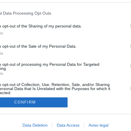
s en cualquier momento entrando de nuevo en este sitio web o visitan
ará "medidas proporcionales"
privacidad.
l Data Processing Opt Outs
uará contra las comunidades que no acojan a los menores
 crisis de Ceuta
o opt-out of the Sharing of my personal data.
In
esión sobre el PP por la acogida de los menores de Ceuta en las
e gobiernan en coalición
o opt-out of the Sale of my Personal Data.
In
 Compromís denuncia a Figaredo ante la Fiscalía del Supremo
azar a los inmigrantes” de Ceuta
to opt-out of processing my Personal Data for Targeted
ing.
haza el intento del PP de que los ministros acudan al Senado en
In
isis de Ceuta
o opt-out of Collection, Use, Retention, Sale, and/or Sharing
ersonal Data that Is Unrelated with the Purposes for which it
lected.
In
CONFIRM
Data Deletion
Data Access
Aviso legal