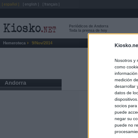
[ español ]
[ english ]
[ français ]
Periódicos de Andorra
Toda la prensa de hoy
Hemeroteca
9/Nov/2014
Kiosko.ne
Nosotros y 
como cookie
información
medición de
Andorra
desarrollar
datos de loc
dispositivo
Últimas notic
socios para
puede acced
Italia rechaza 
negar su co
España hasta el
puede no re
procesamien
El Gobierno da u