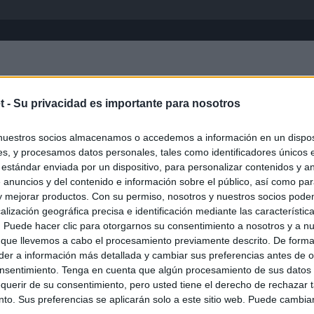
Inicio
África
Asia-Pacífico
Eur
t -
Su privacidad es importante para nosotros
nuestros socios almacenamos o accedemos a información en un disposi
s, y procesamos datos personales, tales como identificadores únicos 
 estándar enviada por un dispositivo, para personalizar contenidos y a
 anuncios y del contenido e información sobre el público, así como pa
 y mejorar productos. Con su permiso, nosotros y nuestros socios podem
alización geográfica precisa e identificación mediante las característic
s. Puede hacer clic para otorgarnos su consentimiento a nosotros y a n
ias
SO
 que llevemos a cabo el procesamiento previamente descrito. De forma 
er a información más detallada y cambiar sus preferencias antes de o
Kio
el ultimátum del Gobierno y mantiene los controles a viajeros de
nsentimiento. Tenga en cuenta que algún procesamiento de sus datos
 15 de agosto: "No aceptamos imposiciones"
Nav
querir de su consentimiento, pero usted tiene el derecho de rechazar t
del
to. Sus preferencias se aplicarán solo a este sitio web. Puede cambia
n ultimátum a Italia: o levanta los controles a viajeros de
SÍ