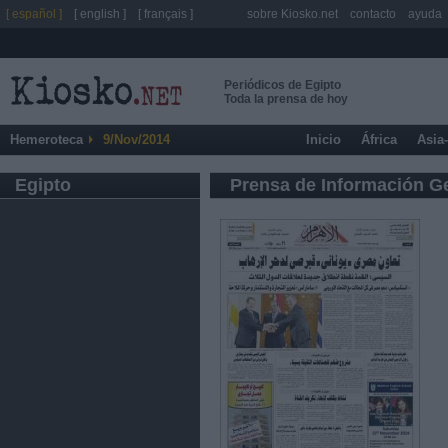
[ español ]
[ english ]
[ français ]
sobre Kiosko.net
contacto
ayuda
Periódicos de Egipto
Toda la prensa de hoy
Hemeroteca
9/Nov/2014
Inicio
África
Asia
Egipto
Prensa de Información G