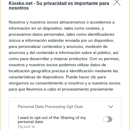
Kiosko.net -
Su privacidad es importante para
nosotros
Nosotros y nuestros socios almacenamos o accedemos a
información en un dispositivo, tales como cookies, y
procesamos datos personales, tales como identificadores
únicos e información estándar enviada por un dispositivo,
para personalizar contenidos y anuncios, medición de
anuncios y del contenido e información sobre el público, así
como para desarrollar y mejorar productos. Con su permiso,
nosotros y nuestros socios podemos utilizar datos de
localización geográfica precisa e identificación mediante las
características de dispositivos. Puede hacer clic para
otorgarnos su consentimiento a nosotros y a nuestros socios
para que llevemos a cabo el procesamiento previamente
descrito. De forma alternativa, puede acceder a información
más detallada y cambiar sus preferencias antes de otorgar o
Personal Data Processing Opt Outs
negar su consentimiento. Tenga en cuenta que algún
procesamiento de sus datos personales puede no requerir
I want to opt-out of the Sharing of my
de su consentimiento, pero usted tiene el derecho de
personal data.
rechazar tal procesamiento. Sus preferencias se aplicarán
Opted In