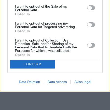
solo a este sitio web. Puede cambiar sus preferencias en
I want to opt-out of the Sale of my
cualquier momento entrando de nuevo en este sitio web o
Personal Data.
visitando nuestra política de privacidad.
Opted In
I want to opt-out of processing my
Personal Data for Targeted Advertising.
Opted In
I want to opt-out of Collection, Use,
Retention, Sale, and/or Sharing of my
Personal Data that Is Unrelated with the
Purposes for which it was collected.
Opted In
CONFIRM
Data Deletion
Data Access
Aviso legal