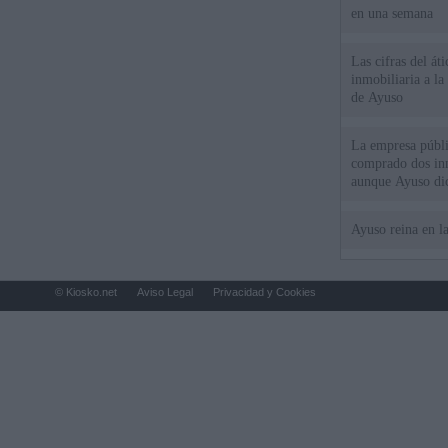
en una semana
Las cifras del át
inmobiliaria a l
de Ayuso
La empresa públic
comprado dos inm
aunque Ayuso dic
el año"
Ayuso reina en l
© Kiosko.net
Aviso Legal
Privacidad y Cookies