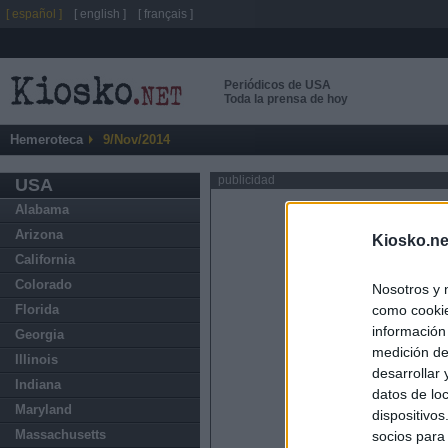
[ español ]
[ english ]
[ français ]
Periódicos de USA
Toda la prensa de hoy
Hemeroteca
9/Nov/2014
publicidad
USA
Alabama
Arizona
Kiosko.ne
California
Colorado
Nosotros y 
como cookie
Florida
información
Georgia
medición de
Illinois
desarrollar
Indiana
datos de loc
Maryland
dispositivo
Massachusetts
socios para