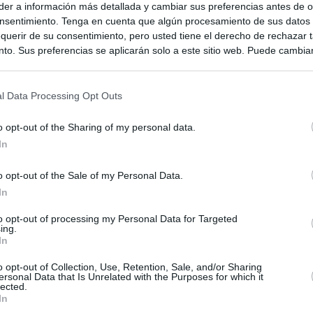
er a información más detallada y cambiar sus preferencias antes de o
nsentimiento. Tenga en cuenta que algún procesamiento de sus datos
querir de su consentimiento, pero usted tiene el derecho de rechazar t
to. Sus preferencias se aplicarán solo a este sitio web. Puede cambia
s en cualquier momento entrando de nuevo en este sitio web o visitan
privacidad.
l Data Processing Opt Outs
o opt-out of the Sharing of my personal data.
In
o opt-out of the Sale of my Personal Data.
In
ias
to opt-out of processing my Personal Data for Targeted
SO
ing.
In
Kio
el ultimátum del Gobierno y mantiene los controles a viajeros de
 15 de agosto: "No aceptamos imposiciones"
o opt-out of Collection, Use, Retention, Sale, and/or Sharing
Nav
del
ersonal Data that Is Unrelated with the Purposes for which it
lected.
n ultimátum a Italia: o levanta los controles a viajeros de
In
SÍ
ará "medidas proporcionales"