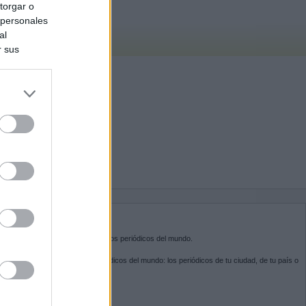
torgar o
 personales
al
r sus
do nuestra
BRE KIOSKO.NET
sko.net
es la puerta de entrada a los periódicos del mundo.
ega por las portadas de los periódicos del mundo: los periódicos de tu ciudad, de tu país o
 otro extremo del mundo.
GUENOS