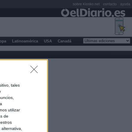
sobre Kiosko.net
contacto
ayuda
opa
Latinoamérica
USA
Canadá
tivo, tales
e
nuncios,
ra
os utilizar
as de
uestros
alternativa,