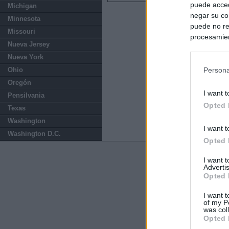
puede acced
Michigan
negar su co
Minnesota
puede no re
Missouri
procesamien
Nueva Jersey
preferencia
Nueva York
política de 
Ohio
Persona
Oregón
I want t
Pensilvania
Opted 
Texas
Washington
I want t
Washington D.C.
Opted 
Últimas notic
I want 
Advertis
Opted 
Italia rechaza 
España hasta el
I want t
of my P
was col
El Gobierno da u
Opted 
España o adopt