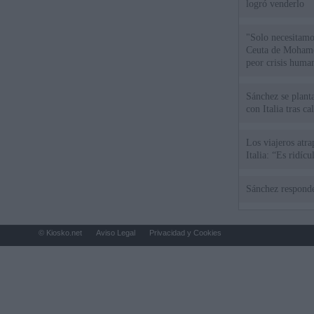
logró venderlo
"Solo necesitamo
Ceuta de Mohamed
peor crisis huma
Sánchez se plant
con Italia tras c
Los viajeros atra
Italia: “Es ridíc
Sánchez responde
© Kiosko.net
Aviso Legal
Privacidad y Cookies