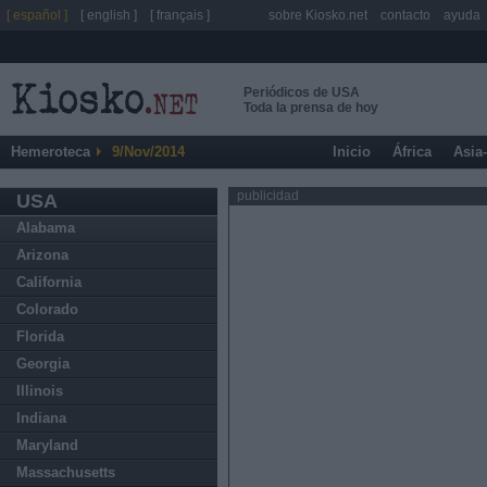
[ español ]
[ english ]
[ français ]
sobre Kiosko.net
contacto
ayuda
Periódicos de USA
Toda la prensa de hoy
Hemeroteca
9/Nov/2014
Inicio
África
Asia
publicidad
USA
Alabama
Arizona
California
Colorado
Florida
Georgia
Illinois
Indiana
Maryland
Massachusetts