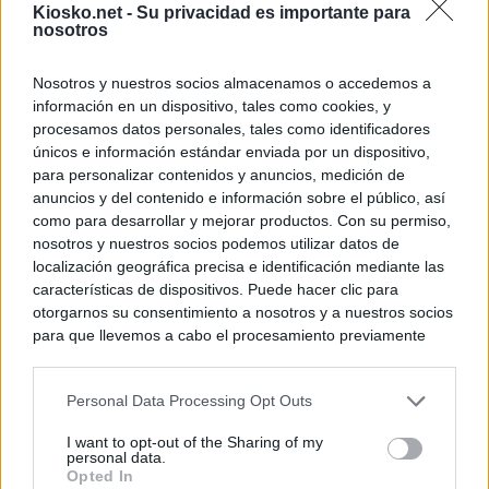
Kiosko.net -
Su privacidad es importante para
nosotros
Nosotros y nuestros socios almacenamos o accedemos a
información en un dispositivo, tales como cookies, y
procesamos datos personales, tales como identificadores
únicos e información estándar enviada por un dispositivo,
para personalizar contenidos y anuncios, medición de
anuncios y del contenido e información sobre el público, así
como para desarrollar y mejorar productos. Con su permiso,
nosotros y nuestros socios podemos utilizar datos de
localización geográfica precisa e identificación mediante las
características de dispositivos. Puede hacer clic para
otorgarnos su consentimiento a nosotros y a nuestros socios
para que llevemos a cabo el procesamiento previamente
descrito. De forma alternativa, puede acceder a información
más detallada y cambiar sus preferencias antes de otorgar o
Personal Data Processing Opt Outs
negar su consentimiento. Tenga en cuenta que algún
procesamiento de sus datos personales puede no requerir
I want to opt-out of the Sharing of my
de su consentimiento, pero usted tiene el derecho de
personal data.
rechazar tal procesamiento. Sus preferencias se aplicarán
Opted In