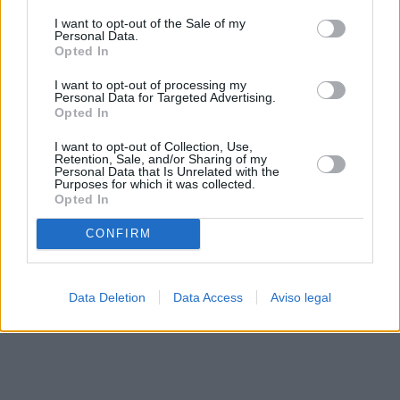
solo a este sitio web. Puede cambiar sus preferencias en
I want to opt-out of the Sale of my
cualquier momento entrando de nuevo en este sitio web o
Personal Data.
visitando nuestra política de privacidad.
Opted In
I want to opt-out of processing my
Personal Data for Targeted Advertising.
Opted In
I want to opt-out of Collection, Use,
Retention, Sale, and/or Sharing of my
Personal Data that Is Unrelated with the
Purposes for which it was collected.
Opted In
CONFIRM
Data Deletion
Data Access
Aviso legal