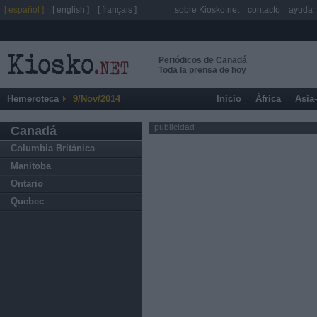
[ español ]
[ english ]
[ français ]
sobre Kiosko.net
contacto
ayuda
Periódicos de Canadá
Toda la prensa de hoy
Hemeroteca
9/Nov/2014
Inicio
África
Asia
publicidad
Canadá
Columbia Británica
Manitoba
Ontario
Quebec