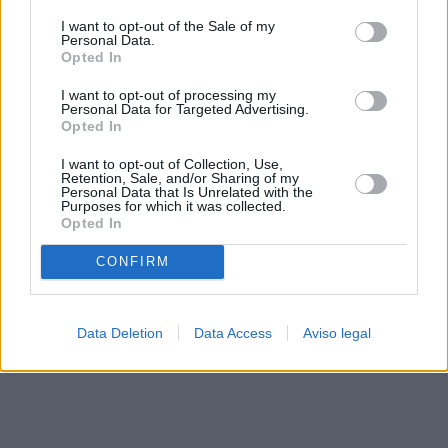
solo a este sitio web. Puede cambiar sus preferencias en
I want to opt-out of the Sale of my
cualquier momento entrando de nuevo en este sitio web o
Personal Data.
visitando nuestra política de privacidad.
Opted In
I want to opt-out of processing my
Personal Data for Targeted Advertising.
Opted In
I want to opt-out of Collection, Use,
Retention, Sale, and/or Sharing of my
Personal Data that Is Unrelated with the
Purposes for which it was collected.
Opted In
CONFIRM
Data Deletion
Data Access
Aviso legal