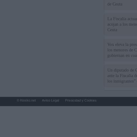
de Ceuta
La Fiscalía actu
acojan a los meno
Ceuta
Vox eleva la pres
los menores de C
gobiernan en coa
Un diputado de 
ante la Fiscalía 
los inmigrantes”
© Kiosko.net
Aviso Legal
Privacidad y Cookies