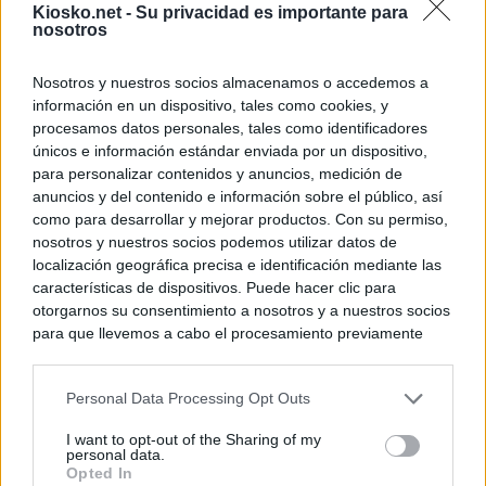
Kiosko.net -
Su privacidad es importante para
nosotros
Nosotros y nuestros socios almacenamos o accedemos a
información en un dispositivo, tales como cookies, y
procesamos datos personales, tales como identificadores
únicos e información estándar enviada por un dispositivo,
para personalizar contenidos y anuncios, medición de
anuncios y del contenido e información sobre el público, así
como para desarrollar y mejorar productos. Con su permiso,
nosotros y nuestros socios podemos utilizar datos de
localización geográfica precisa e identificación mediante las
características de dispositivos. Puede hacer clic para
otorgarnos su consentimiento a nosotros y a nuestros socios
para que llevemos a cabo el procesamiento previamente
descrito. De forma alternativa, puede acceder a información
más detallada y cambiar sus preferencias antes de otorgar o
Personal Data Processing Opt Outs
negar su consentimiento. Tenga en cuenta que algún
procesamiento de sus datos personales puede no requerir
I want to opt-out of the Sharing of my
de su consentimiento, pero usted tiene el derecho de
personal data.
rechazar tal procesamiento. Sus preferencias se aplicarán
Opted In