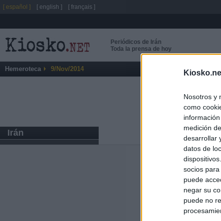
[ español ]
[ english ]
[ français ]
Periódicos de Irán
Toda la prensa de hoy
Hemeroteca
9/Nov/2014
Kiosko.ne
Nosotros y 
como cookie
información
medición de
Irán
desarrollar
datos de loc
dispositivo
Últimas notic
socios para
puede acced
España impone co
negar su co
Meloni a quitar
puede no re
procesamien
Italia rechaza 