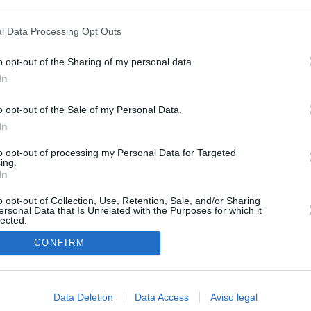
s en cualquier momento entrando de nuevo en este sitio web o visitan
 15 de agosto: "No aceptamos imposiciones"
privacidad.
l Data Processing Opt Outs
uará contra las comunidades que no acojan a los menores
 crisis de Ceuta
o opt-out of the Sharing of my personal data.
In
esión sobre el PP por la acogida de los menores de Ceuta en las
e gobiernan en coalición
o opt-out of the Sale of my Personal Data.
In
 Compromís denuncia a Figaredo ante la Fiscalía del Supremo
azar a los inmigrantes” de Ceuta
to opt-out of processing my Personal Data for Targeted
ing.
haza el intento del PP de que los ministros acudan al Senado en
In
isis de Ceuta
o opt-out of Collection, Use, Retention, Sale, and/or Sharing
ersonal Data that Is Unrelated with the Purposes for which it
lected.
In
CONFIRM
Data Deletion
Data Access
Aviso legal