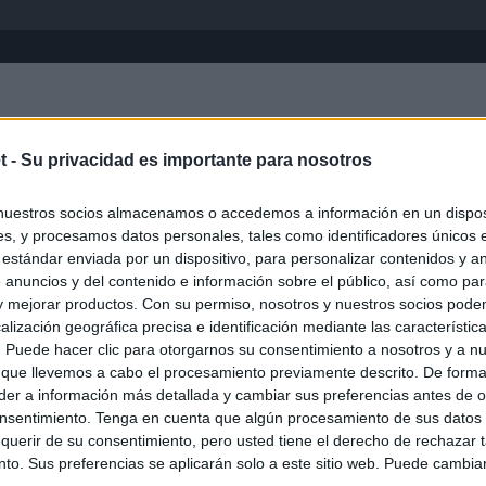
Inicio
África
Asia-Pacífico
Eur
t -
Su privacidad es importante para nosotros
nuestros socios almacenamos o accedemos a información en un disposi
s, y procesamos datos personales, tales como identificadores únicos 
 estándar enviada por un dispositivo, para personalizar contenidos y a
 anuncios y del contenido e información sobre el público, así como pa
 y mejorar productos. Con su permiso, nosotros y nuestros socios podem
alización geográfica precisa e identificación mediante las característic
s. Puede hacer clic para otorgarnos su consentimiento a nosotros y a n
ias
SO
 que llevemos a cabo el procesamiento previamente descrito. De forma 
er a información más detallada y cambiar sus preferencias antes de o
Kio
ntroles a los viajeros procedentes de Italia tras el rechazo de
nsentimiento. Tenga en cuenta que algún procesamiento de sus datos
los
Nav
querir de su consentimiento, pero usted tiene el derecho de rechazar t
del
to. Sus preferencias se aplicarán solo a este sitio web. Puede cambia
el ultimátum del Gobierno y mantiene los controles a viajeros de
SÍ