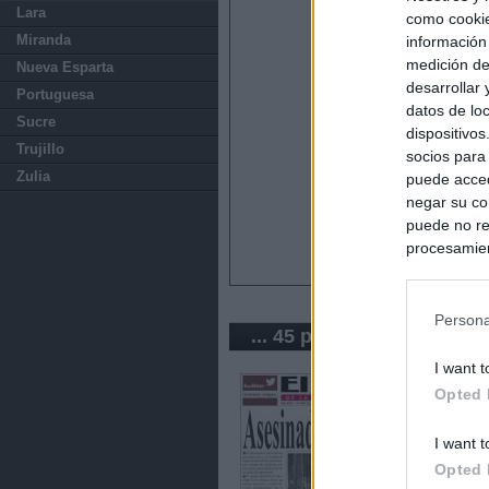
Lara
como cookie
Miranda
información
medición de
Nueva Esparta
desarrollar
Portuguesa
datos de loc
Sucre
dispositivo
Trujillo
socios para
Zulia
puede acced
negar su co
puede no re
procesamien
preferencia
política de 
Persona
... 45 periódicos de Vene
I want t
Opted 
I want t
Opted 