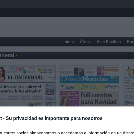
Inicio
África
Asia-Pacífico
Eur
eneral
t -
Su privacidad es importante para nosotros
Prensa Deportiva
nuestros socios almacenamos o accedemos a información en un disposi