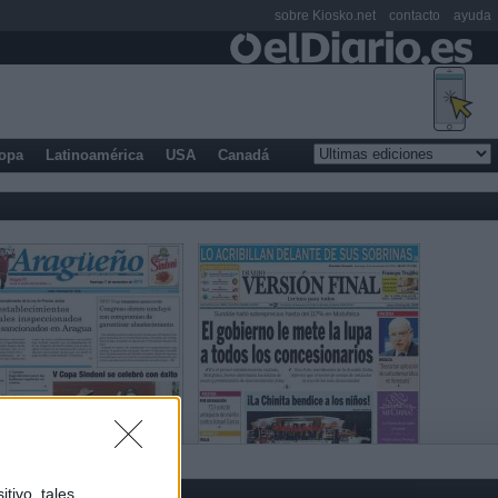
sobre Kiosko.net
contacto
ayuda
opa
Latinoamérica
USA
Canadá
tivo, tales