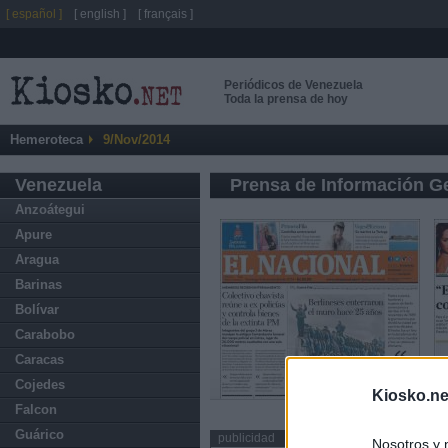
[ español ]
[ english ]
[ français ]
Periódicos de Venezuela
Toda la prensa de hoy
Hemeroteca
9/Nov/2014
Venezuela
Prensa de Información G
Anzoátegui
Apure
Aragua
Barinas
Bolívar
Carabobo
Caracas
Cojedes
Kiosko.ne
Falcon
Guárico
publicidad
Nosotros y 