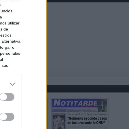
e
nuncios,
ra
os utilizar
as de
uestros
alternativa,
torgar o
 personales
al
r sus
do nuestra