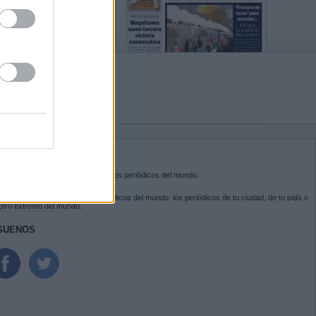
BRE KIOSKO.NET
sko.net
es la puerta de entrada a los periódicos del mundo.
ega por las portadas de los periódicos del mundo: los periódicos de tu ciudad, de tu país o
 otro extremo del mundo.
GUENOS