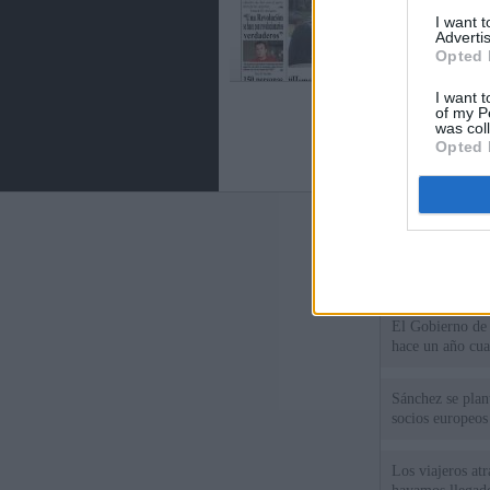
I want 
Advertis
Opted 
I want t
of my P
was col
Opted 
Últimas notic
El uso personal
El Gobierno de 
hace un año cu
Sánchez se plant
socios europeos
Los viajeros atr