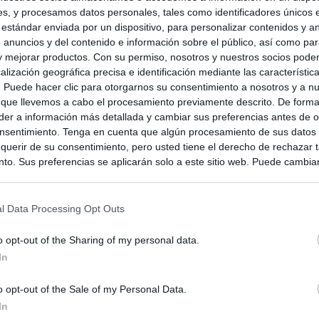
s, y procesamos datos personales, tales como identificadores únicos 
 estándar enviada por un dispositivo, para personalizar contenidos y a
 anuncios y del contenido e información sobre el público, así como pa
 y mejorar productos. Con su permiso, nosotros y nuestros socios podem
alización geográfica precisa e identificación mediante las característic
s. Puede hacer clic para otorgarnos su consentimiento a nosotros y a n
 que llevemos a cabo el procesamiento previamente descrito. De forma 
er a información más detallada y cambiar sus preferencias antes de o
nsentimiento. Tenga en cuenta que algún procesamiento de sus datos
querir de su consentimiento, pero usted tiene el derecho de rechazar t
to. Sus preferencias se aplicarán solo a este sitio web. Puede cambia
s en cualquier momento entrando de nuevo en este sitio web o visitan
privacidad.
l Data Processing Opt Outs
zuela
o opt-out of the Sharing of my personal data.
In
o opt-out of the Sale of my Personal Data.
In