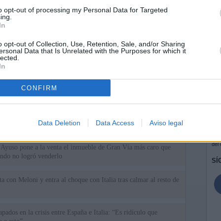
to opt-out of processing my Personal Data for Targeted
ing.
In
o opt-out of Collection, Use, Retention, Sale, and/or Sharing
ersonal Data that Is Unrelated with the Purposes for which it
lected.
In
CONFIRM
ias
SO
Data Deletion
Data Access
Aviso legal
Kio
 de Ayuso de las instituciones de la Comunidad de Madrid
Nav
del
Ayuso pone a la venta el inmueble de Gran Vía más caro que
ando no logró venderlo
SÍ
a con Meloni y entra al choque con Italia tras calmar al resto de
apados en la crisis entre España e Italia: “Es ridículo que