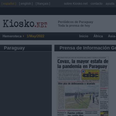
[ español ]
[ english ]
[ français ]
sobre Kiosko.net
contacto
ayuda
Periódicos de Paraguay
Toda la prensa de hoy
Hemeroteca
1/May/2022
Inicio
África
Asia
Paraguay
Prensa de Información G