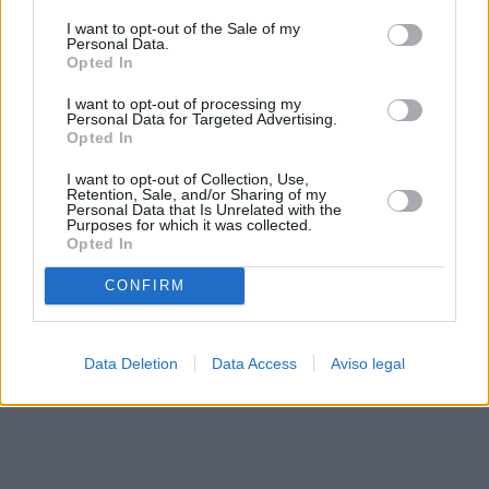
solo a este sitio web. Puede cambiar sus preferencias en
I want to opt-out of the Sale of my
cualquier momento entrando de nuevo en este sitio web o
Personal Data.
visitando nuestra política de privacidad.
Opted In
I want to opt-out of processing my
Personal Data for Targeted Advertising.
Opted In
I want to opt-out of Collection, Use,
Retention, Sale, and/or Sharing of my
Personal Data that Is Unrelated with the
Purposes for which it was collected.
Opted In
CONFIRM
Data Deletion
Data Access
Aviso legal