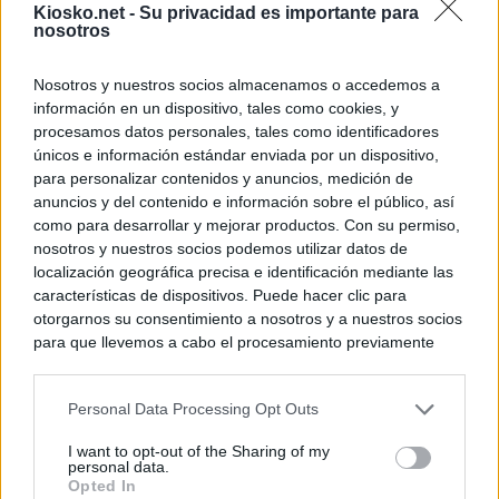
Kiosko.net -
Su privacidad es importante para
nosotros
Nosotros y nuestros socios almacenamos o accedemos a
información en un dispositivo, tales como cookies, y
procesamos datos personales, tales como identificadores
únicos e información estándar enviada por un dispositivo,
para personalizar contenidos y anuncios, medición de
anuncios y del contenido e información sobre el público, así
como para desarrollar y mejorar productos. Con su permiso,
nosotros y nuestros socios podemos utilizar datos de
localización geográfica precisa e identificación mediante las
características de dispositivos. Puede hacer clic para
otorgarnos su consentimiento a nosotros y a nuestros socios
para que llevemos a cabo el procesamiento previamente
descrito. De forma alternativa, puede acceder a información
más detallada y cambiar sus preferencias antes de otorgar o
Personal Data Processing Opt Outs
negar su consentimiento. Tenga en cuenta que algún
procesamiento de sus datos personales puede no requerir
I want to opt-out of the Sharing of my
de su consentimiento, pero usted tiene el derecho de
personal data.
rechazar tal procesamiento. Sus preferencias se aplicarán
Opted In