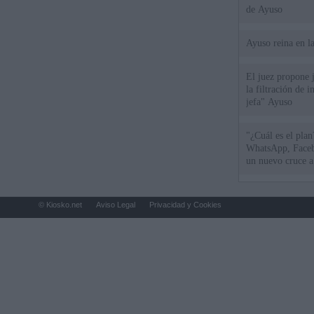
de Ayuso
Ayuso reina en l
El juez propone j
la filtración de i
jefa" Ayuso
"¿Cuál es el plan
WhatsApp, Faceb
un nuevo cruce a
15 de agosto
© Kiosko.net
Aviso Legal
Privacidad y Cookies