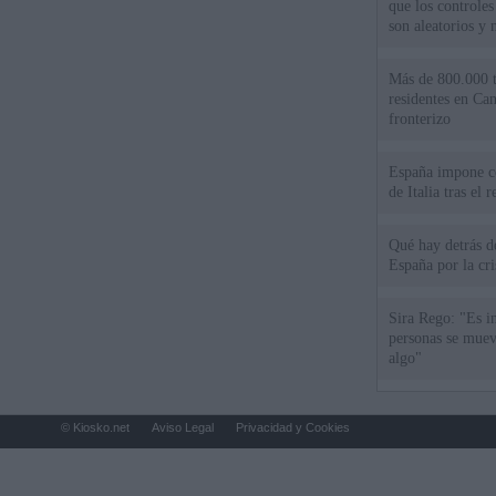
que los controles
son aleatorios y 
Más de 800.000 t
residentes en Can
fronterizo
España impone co
de Italia tras el
Qué hay detrás d
España por la cri
Sira Rego: "Es i
personas se muev
algo"
© Kiosko.net
Aviso Legal
Privacidad y Cookies