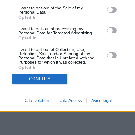
solo a este sitio web. Puede cambiar sus preferencias en
I want to opt-out of the Sale of my
cualquier momento entrando de nuevo en este sitio web o
Personal Data.
visitando nuestra política de privacidad.
Opted In
I want to opt-out of processing my
Personal Data for Targeted Advertising.
Opted In
I want to opt-out of Collection, Use,
Retention, Sale, and/or Sharing of my
Personal Data that Is Unrelated with the
Purposes for which it was collected.
Opted In
CONFIRM
Data Deletion
Data Access
Aviso legal