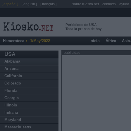
[ español ]
[ english ]
[ français ]
sobre Kiosko.net
contacto
ayuda
Periódicos de USA
Toda la prensa de hoy
Hemeroteca
1/May/2022
Inicio
África
Asia
publicidad
USA
Alabama
Arizona
California
Colorado
Florida
Georgia
Illinois
Indiana
Maryland
Massachusetts