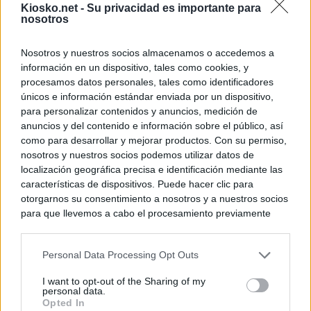
Kiosko.net -
Su privacidad es importante para
nosotros
Nosotros y nuestros socios almacenamos o accedemos a
información en un dispositivo, tales como cookies, y
procesamos datos personales, tales como identificadores
únicos e información estándar enviada por un dispositivo,
para personalizar contenidos y anuncios, medición de
anuncios y del contenido e información sobre el público, así
como para desarrollar y mejorar productos. Con su permiso,
nosotros y nuestros socios podemos utilizar datos de
localización geográfica precisa e identificación mediante las
características de dispositivos. Puede hacer clic para
otorgarnos su consentimiento a nosotros y a nuestros socios
para que llevemos a cabo el procesamiento previamente
descrito. De forma alternativa, puede acceder a información
más detallada y cambiar sus preferencias antes de otorgar o
Personal Data Processing Opt Outs
negar su consentimiento. Tenga en cuenta que algún
procesamiento de sus datos personales puede no requerir
I want to opt-out of the Sharing of my
de su consentimiento, pero usted tiene el derecho de
personal data.
rechazar tal procesamiento. Sus preferencias se aplicarán
Opted In