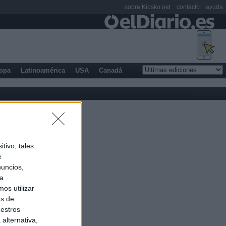
sobre Kiosko.net
contacto
ayuda
opa
Latinoamérica
USA
Canadá
tivo, tales
e
nuncios,
ra
os utilizar
as de
uestros
alternativa,