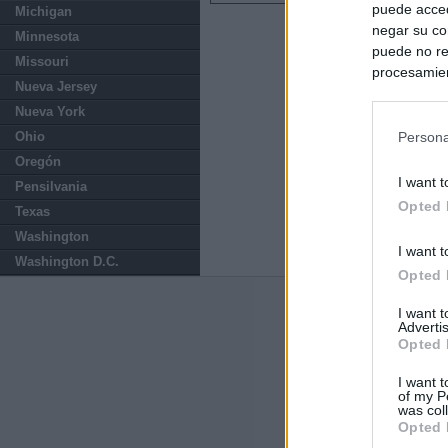
puede acced
Michigan
negar su co
Minnesota
puede no re
Missouri
procesamien
Nueva Jersey
preferencia
Nueva York
política de 
Ohio
Persona
Oregón
I want t
Pensilvania
Opted 
Texas
Washington
I want t
Washington D.C.
Opted 
Últimas notic
I want 
Advertis
Opted 
España impone co
Meloni a quitar
I want t
of my P
was col
Italia rechaza 
Opted 
España hasta el