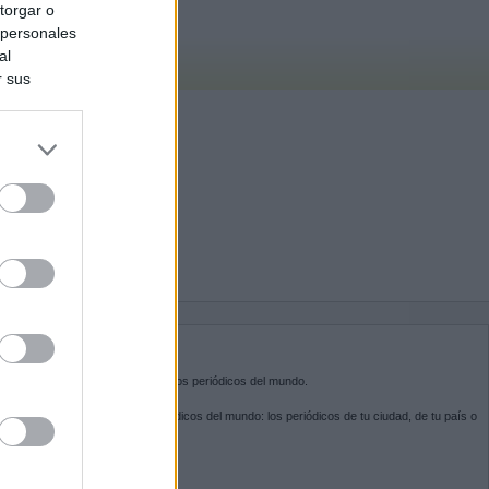
torgar o
 personales
al
r sus
do nuestra
BRE KIOSKO.NET
sko.net
es la puerta de entrada a los periódicos del mundo.
ega por las portadas de los periódicos del mundo: los periódicos de tu ciudad, de tu país o
 otro extremo del mundo.
GUENOS