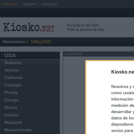
[ español ]
[ english ]
[ français ]
Periódicos de USA
Toda la prensa de hoy
Hemeroteca
1/May/2022
publicidad
USA
Alabama
Arizona
Kiosko.ne
California
Colorado
Nosotros y 
como cookie
Florida
información
Georgia
medición de
Illinois
desarrollar
Indiana
datos de loc
Maryland
dispositivo
Massachusetts
socios para