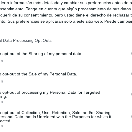
er a información más detallada y cambiar sus preferencias antes de o
nsentimiento. Tenga en cuenta que algún procesamiento de sus datos
querir de su consentimiento, pero usted tiene el derecho de rechazar t
to. Sus preferencias se aplicarán solo a este sitio web. Puede cambia
s en cualquier momento entrando de nuevo en este sitio web o visitan
privacidad.
l Data Processing Opt Outs
o opt-out of the Sharing of my personal data.
In
o opt-out of the Sale of my Personal Data.
In
ias
to opt-out of processing my Personal Data for Targeted
SO
ing.
In
Kio
ntroles a los viajeros procedentes de Italia tras el rechazo de
los
o opt-out of Collection, Use, Retention, Sale, and/or Sharing
Nav
del
ersonal Data that Is Unrelated with the Purposes for which it
lected.
el ultimátum del Gobierno y mantiene los controles a viajeros de
In
SÍ
 15 de agosto: "No aceptamos imposiciones"