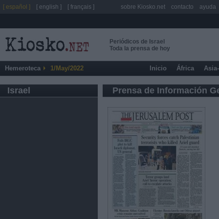
[ español ]
[ english ]
[ français ]
sobre Kiosko.net
contacto
ayuda
Periódicos de Israel
Toda la prensa de hoy
Hemeroteca
1/May/2022
Inicio
África
Asia
Israel
Prensa de Información G