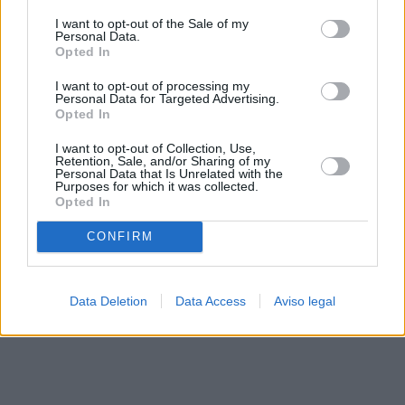
solo a este sitio web. Puede cambiar sus preferencias en
I want to opt-out of the Sale of my
cualquier momento entrando de nuevo en este sitio web o
Personal Data.
visitando nuestra política de privacidad.
Opted In
I want to opt-out of processing my
Personal Data for Targeted Advertising.
Opted In
I want to opt-out of Collection, Use,
Retention, Sale, and/or Sharing of my
Personal Data that Is Unrelated with the
Purposes for which it was collected.
Opted In
CONFIRM
Data Deletion
Data Access
Aviso legal