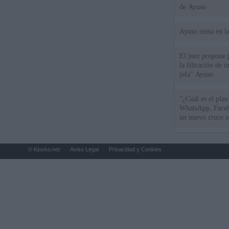
de Ayuso
Ayuso reina en l
El juez propone j
la filtración de i
jefa" Ayuso
"¿Cuál es el plan
WhatsApp, Faceb
un nuevo cruce a
15 de agosto
© Kiosko.net
Aviso Legal
Privacidad y Cookies