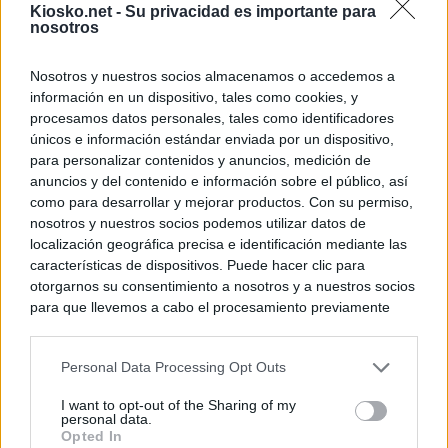
Kiosko.net -
Su privacidad es importante para
nosotros
Nosotros y nuestros socios almacenamos o accedemos a
información en un dispositivo, tales como cookies, y
procesamos datos personales, tales como identificadores
únicos e información estándar enviada por un dispositivo,
para personalizar contenidos y anuncios, medición de
anuncios y del contenido e información sobre el público, así
como para desarrollar y mejorar productos. Con su permiso,
nosotros y nuestros socios podemos utilizar datos de
localización geográfica precisa e identificación mediante las
características de dispositivos. Puede hacer clic para
otorgarnos su consentimiento a nosotros y a nuestros socios
para que llevemos a cabo el procesamiento previamente
descrito. De forma alternativa, puede acceder a información
más detallada y cambiar sus preferencias antes de otorgar o
Personal Data Processing Opt Outs
negar su consentimiento. Tenga en cuenta que algún
procesamiento de sus datos personales puede no requerir
I want to opt-out of the Sharing of my
de su consentimiento, pero usted tiene el derecho de
personal data.
rechazar tal procesamiento. Sus preferencias se aplicarán
Opted In