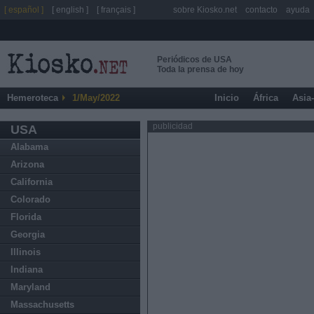
[ español ]
[ english ]
[ français ]
sobre Kiosko.net
contacto
ayuda
Periódicos de USA
Toda la prensa de hoy
Hemeroteca
1/May/2022
Inicio
África
Asia
publicidad
USA
Alabama
Arizona
California
Colorado
Florida
Georgia
Illinois
Indiana
Maryland
Massachusetts