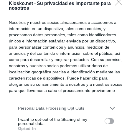
Kiosko.net -
Su privacidad es importante para
nosotros
Nosotros y nuestros socios almacenamos o accedemos a
información en un dispositivo, tales como cookies, y
procesamos datos personales, tales como identificadores
únicos e información estándar enviada por un dispositivo,
para personalizar contenidos y anuncios, medición de
anuncios y del contenido e información sobre el público, así
como para desarrollar y mejorar productos. Con su permiso,
nosotros y nuestros socios podemos utilizar datos de
localización geográfica precisa e identificación mediante las
características de dispositivos. Puede hacer clic para
otorgarnos su consentimiento a nosotros y a nuestros socios
para que llevemos a cabo el procesamiento previamente
descrito. De forma alternativa, puede acceder a información
más detallada y cambiar sus preferencias antes de otorgar o
Personal Data Processing Opt Outs
negar su consentimiento. Tenga en cuenta que algún
procesamiento de sus datos personales puede no requerir
I want to opt-out of the Sharing of my
de su consentimiento, pero usted tiene el derecho de
personal data.
rechazar tal procesamiento. Sus preferencias se aplicarán
Opted In