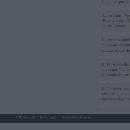
Chamberí por 6,3
Ayuso contra Ay
discurso sobre e
en una semana
La empresa públic
comprado dos inm
aunque Ayuso dic
el año"
El PP se enreda 
ahora que "cumpl
comunidades en l
oponen
El Gobierno vasc
vías para que vue
menores llegados
© Kiosko.net
Aviso Legal
Privacidad y Cookies