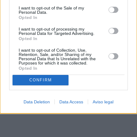
solo a este sitio web. Puede cambiar sus preferencias en
I want to opt-out of the Sale of my
cualquier momento entrando de nuevo en este sitio web o
Personal Data.
visitando nuestra política de privacidad.
Opted In
I want to opt-out of processing my
Personal Data for Targeted Advertising.
Opted In
I want to opt-out of Collection, Use,
Retention, Sale, and/or Sharing of my
Personal Data that Is Unrelated with the
Purposes for which it was collected.
Opted In
CONFIRM
Data Deletion
Data Access
Aviso legal