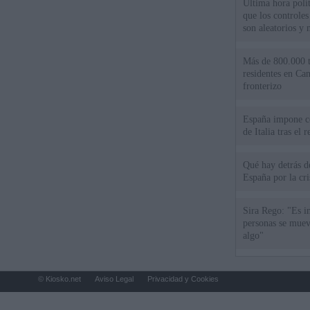
Última hora polít
que los controles
son aleatorios y 
Más de 800.000 t
residentes en Can
fronterizo
España impone co
de Italia tras el
Qué hay detrás d
España por la cri
Sira Rego: "Es i
personas se muev
algo"
© Kiosko.net
Aviso Legal
Privacidad y Cookies