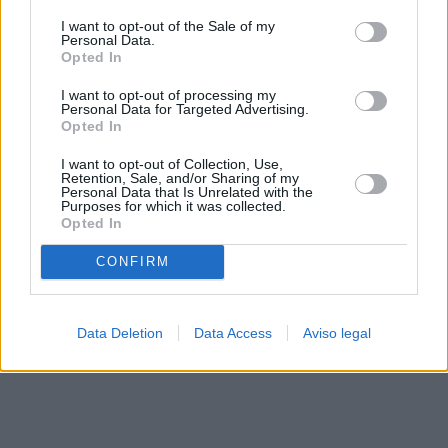
solo a este sitio web. Puede cambiar sus preferencias en
I want to opt-out of the Sale of my
cualquier momento entrando de nuevo en este sitio web o
Personal Data.
visitando nuestra política de privacidad.
Opted In
I want to opt-out of processing my
Personal Data for Targeted Advertising.
Opted In
I want to opt-out of Collection, Use,
Retention, Sale, and/or Sharing of my
Personal Data that Is Unrelated with the
Purposes for which it was collected.
Opted In
CONFIRM
Data Deletion
Data Access
Aviso legal