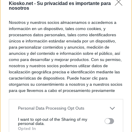
Kiosko.net -
Su privacidad es importante para
nosotros
Nosotros y nuestros socios almacenamos o accedemos a
información en un dispositivo, tales como cookies, y
procesamos datos personales, tales como identificadores
únicos e información estándar enviada por un dispositivo,
para personalizar contenidos y anuncios, medición de
anuncios y del contenido e información sobre el público, así
como para desarrollar y mejorar productos. Con su permiso,
nosotros y nuestros socios podemos utilizar datos de
localización geográfica precisa e identificación mediante las
características de dispositivos. Puede hacer clic para
otorgarnos su consentimiento a nosotros y a nuestros socios
para que llevemos a cabo el procesamiento previamente
descrito. De forma alternativa, puede acceder a información
más detallada y cambiar sus preferencias antes de otorgar o
Personal Data Processing Opt Outs
negar su consentimiento. Tenga en cuenta que algún
procesamiento de sus datos personales puede no requerir
I want to opt-out of the Sharing of my
de su consentimiento, pero usted tiene el derecho de
personal data.
rechazar tal procesamiento. Sus preferencias se aplicarán
Opted In