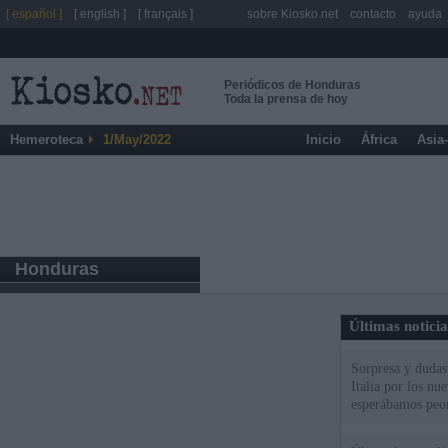
[ español ]
[ english ]
[ français ]
sobre Kiosko.net
contacto
ayuda
Periódicos de Honduras
Toda la prensa de hoy
Hemeroteca
1/May/2022
Inicio
África
Asia
Honduras
Últimas notici
Sorpresa y dudas 
Italia por los nu
esperábamos peo